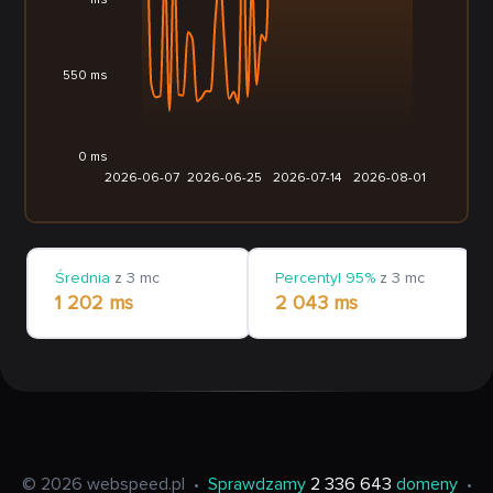
ms
550 ms
0 ms
2026-06-07
2026-06-25
2026-07-14
2026-08-01
Średnia
z 3 mc
Percentyl 95%
z 3 mc
1 202 ms
2 043 ms
© 2026 webspeed.pl
•
Sprawdzamy
2 336 643
domeny
•