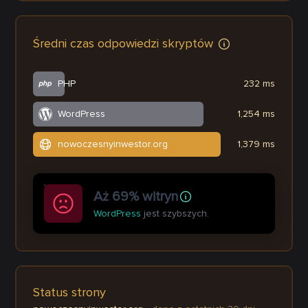
Średni czas odpowiedzi skryptów
PHP
232 ms
WordPress
1,254 ms
nowoczesnyinwestor.org
1,379 ms
Aż 69% witryn
WordPress
jest szybszych.
Status strony