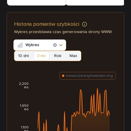
Historia pomiarów szybkości
Wykres przedstawia czas generowania strony WWW.
Wykres
10 dni
3 mc
Rok
Max
nowoczesnyinwestor.org
2,200
ms
1,650
ms
1,100