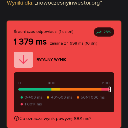
Wyniki dla:
„
nowoczesnyinwestor.org
”
Średni czas odpowiedzi (1 dzień)
23
%
1 379
ms
zmiana z
1 698
ms
(10 dni)
FATALNY WYNIK
0
400
1100
0-400 ms
401-500 ms
501-1 000 ms
1 001+ ms
Co oznacza wynik powyżej 1001 ms?