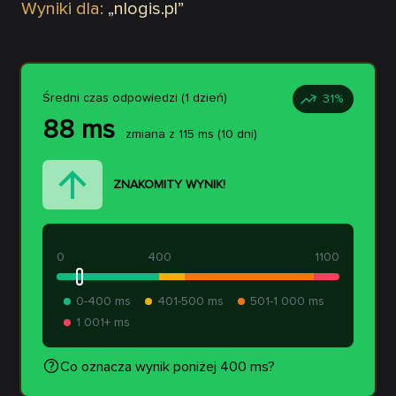
Wyniki dla:
„
nlogis.pl
”
Średni czas odpowiedzi (1 dzień)
31
%
88
ms
zmiana z
115
ms
(10 dni)
ZNAKOMITY WYNIK!
0
400
1100
0-400 ms
401-500 ms
501-1 000 ms
1 001+ ms
Co oznacza wynik poniżej 400 ms?