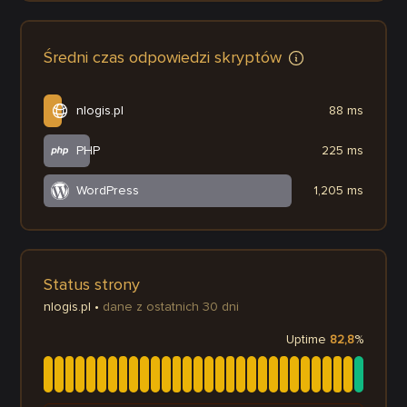
Średni czas odpowiedzi skryptów
nlogis.pl
88 ms
PHP
225 ms
WordPress
1,205 ms
Status strony
nlogis.pl
•
dane z ostatnich 30 dni
Uptime
82,8
%