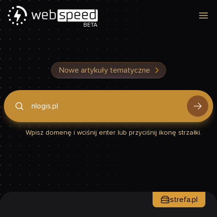
Otw
BETA
Nowe artykuły tematyczne
Podaj domenę, by sprawdzić, czy Twoja strona jest szybka
Wpisz domenę i wciśnij enter lub przyciśnij ikonę strzałki.
strefa.pl