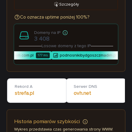
Szczegóły
Co oznacza uptime poniżej 100%?
Domeny na IP
3 408
Losowe domeny z tego IP
fidem.com.pl
podnosnikibydgoszczmadim.pl
177
ms
96
ms
Rekord A
Serwer DNS
strefa.pl
ovh.net
Historia pomiarów szybkości
Wykres przedstawia czas generowania strony WWW.