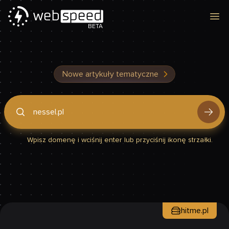
Otw
BETA
Nowe artykuły tematyczne
Podaj domenę, by sprawdzić, czy Twoja strona jest szybka
Wpisz domenę i wciśnij enter lub przyciśnij ikonę strzałki.
hitme.pl