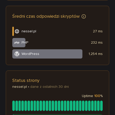
Średni czas odpowiedzi skryptów
nessel.pl
27 ms
PHP
232 ms
WordPress
1,254 ms
Status strony
nessel.pl
•
dane z ostatnich 30 dni
Uptime
100
%