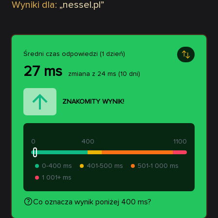
Wyniki dla:
„
nessel.pl
”
Średni czas odpowiedzi (1 dzień)
27
ms
zmiana z
24
ms
(10 dni)
ZNAKOMITY WYNIK!
0
400
1100
0-400 ms
401-500 ms
501-1 000 ms
1 001+ ms
Co oznacza wynik poniżej 400 ms?