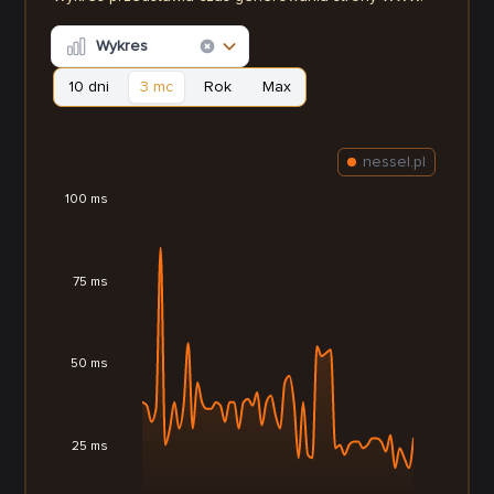
Wykres
10 dni
3 mc
Rok
Max
nessel.pl
100 ms
75 ms
50 ms
25 ms