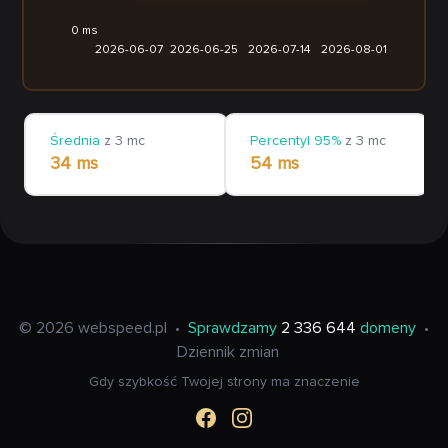
0 ms
2026-06-07
2026-06-25
2026-07-14
2026-08-01
Średnia
z 3 mc
Percentyl 95%
z 3 mc
34 ms
54 ms
© 2026 webspeed.pl
•
Sprawdzamy
2 336 644
domeny
•
Dziennik zmian
Gdy szybkość Twojej strony ma znaczenie