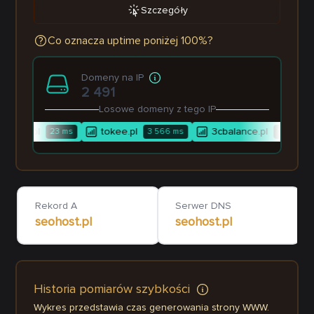
Szczegóły
Co oznacza uptime poniżej 100%?
Domeny na IP
2 491
Losowe domeny z tego IP
icz.edu.pl
tokee.pl
3cbalance.pl
23
ms
3 566
ms
1 547
ms
Rekord A
Serwer DNS
seohost.pl
seohost.pl
Historia pomiarów szybkości
Wykres przedstawia czas generowania strony WWW.