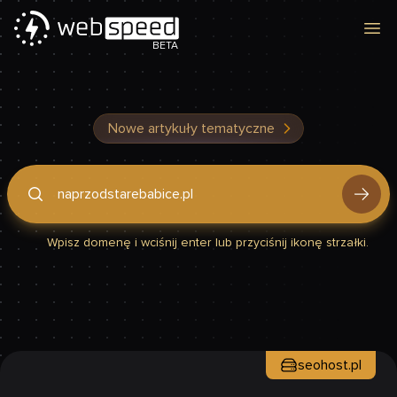
Otw
BETA
Nowe artykuły tematyczne
Podaj domenę, by sprawdzić, czy Twoja strona jest szybka
Wpisz domenę i wciśnij enter lub przyciśnij ikonę strzałki.
seohost.pl