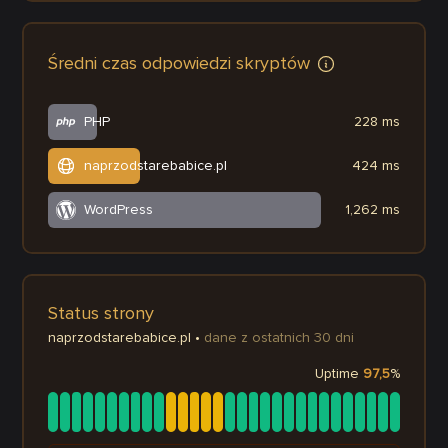
Średni czas odpowiedzi skryptów
PHP
228 ms
naprzodstarebabice.pl
424 ms
WordPress
1,262 ms
Status strony
naprzodstarebabice.pl
•
dane z ostatnich 30 dni
Uptime
97,5
%