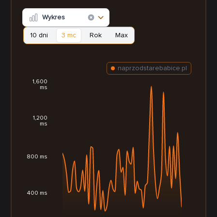
Wykres
10 dni
3 mc
Rok
Max
naprzodstarebabice.pl
1,600
ms
1,200
ms
800 ms
400 ms