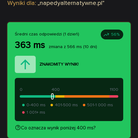
Wyniki dla:
„
napedyalternatywne.pl
”
Średni czas odpowiedzi (1 dzień)
56
%
363
ms
zmiana z
566
ms
(10 dni)
ZNAKOMITY WYNIK!
0
400
1100
0-400 ms
401-500 ms
501-1 000 ms
1 001+ ms
Co oznacza wynik poniżej 400 ms?