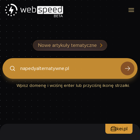
Otw
BETA
Nowe artykuły tematyczne
Podaj domenę, by sprawdzić, czy Twoja strona jest szybka
Wpisz domenę i wciśnij enter lub przyciśnij ikonę strzałki.
kei.pl