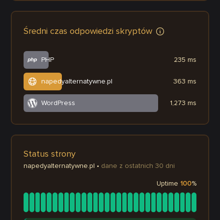
Średni czas odpowiedzi skryptów
PHP
235 ms
napedyalternatywne.pl
363 ms
WordPress
1,273 ms
Status strony
napedyalternatywne.pl
•
dane z ostatnich 30 dni
Uptime
100
%