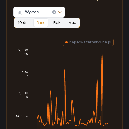
Wykres
10 dni
3 mc
Rok
Max
napedyalternatywne.pl
2,000
ms
1,500
ms
1,000
ms
500 ms