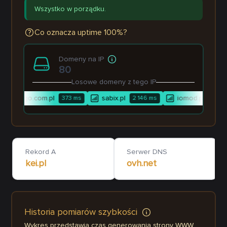
Wszystko w porządku.
Co oznacza uptime 100%?
Domeny na IP
80
Losowe domeny z tego IP
conrego.com.pl
sabix.pl
iomod.pl
373
ms
2 146
ms
28
m
Rekord A
Serwer DNS
kei.pl
ovh.net
Historia pomiarów szybkości
Wykres przedstawia czas generowania strony WWW.