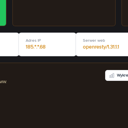
millenium.muzeumwlodawa.eu
imzibi
105
ms
Adres IP
Serwer web
185.*.*.68
openresty/1.31.1.1
Wykr
WWW.