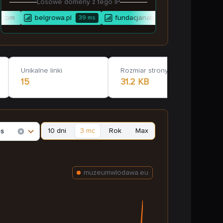
Losowe domeny z tego IP
.com
belgrowa.pl
fundacjanatureculture.pl
39
ms
593
ms
Unikalne linki
Rozmiar strony głównej
15
31.2 KB
10 dni
3 mc
Rok
Max
es
muzeumwlodawa.eu