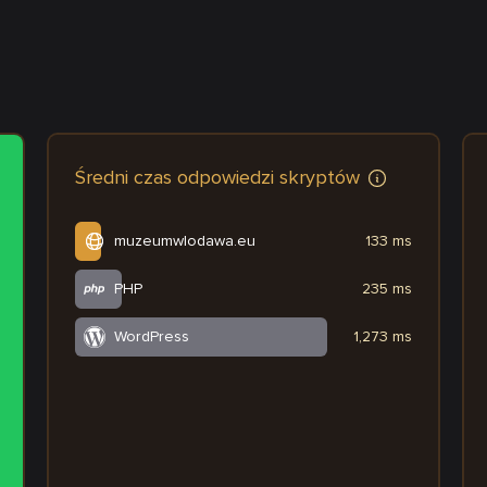
Średni czas odpowiedzi skryptów
muzeumwlodawa.eu
133 ms
PHP
235 ms
WordPress
1,273 ms