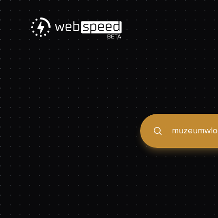
BETA
Podaj domenę, by spraw