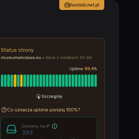
hostido.net.pl
Status strony
muzeumwlodawa.eu
•
dane z ostatnich 30 dni
Uptime
99,4
%
Szczegóły
Co oznacza uptime poniżej 100%?
Domeny na IP
393