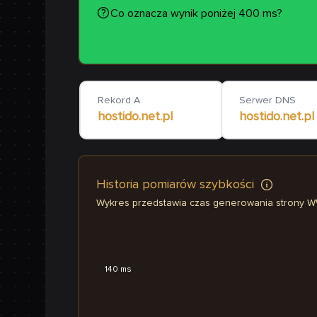
Co oznacza wynik poniżej 400 ms?
Rekord A
Serwer DNS
hostido.net.pl
hostido.net.pl
Historia pomiarów szybkości
Wykres przedstawia czas generowania strony 
140 ms