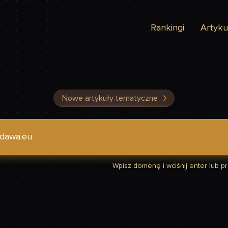
Rankingi
Artyku
Nowe artykuły tematyczne
dzić, czy Twoja strona jest szybka
Wpisz domenę i wciśnij enter lub prz