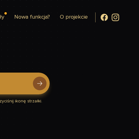
ły
Nowa funkcja?
O projekcie
yciśnij ikonę strzałki.