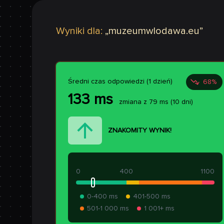
Wyniki dla:
„
muzeumwlodawa.eu
”
Średni czas odpowiedzi (1 dzień)
68
%
133
ms
zmiana z
79
ms
(10 dni)
ZNAKOMITY WYNIK!
0
400
1100
0-400 ms
401-500 ms
501-1 000 ms
1 001+ ms