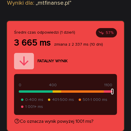
Wyniki dla:
„
mtfinanse.pl
”
Średni czas odpowiedzi (1 dzień)
57
%
3 665
ms
zmiana z
2 337
ms
(10 dni)
FATALNY WYNIK
0
400
1100
0-400 ms
401-500 ms
501-1 000 ms
1 001+ ms
Co oznacza wynik powyżej 1001 ms?