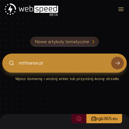
Otw
BETA
Nowe artykuły tematyczne
Podaj domenę, by sprawdzić, czy Twoja strona jest szybka
Wpisz domenę i wciśnij enter lub przyciśnij ikonę strzałki.
rgb365.eu