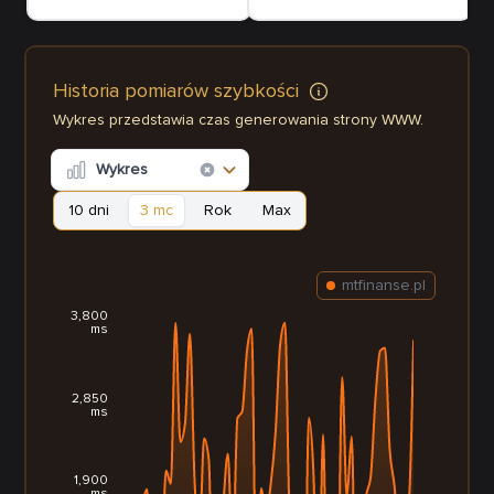
Historia pomiarów szybkości
Wykres przedstawia czas generowania strony WWW.
Wykres
10 dni
3 mc
Rok
Max
mtfinanse.pl
3,800
ms
2,850
ms
1,900