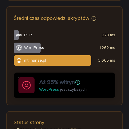
Średni czas odpowiedzi skryptów
PHP
228 ms
WordPress
1,262 ms
mtfinanse.pl
3,665 ms
Aż 95% witryn
WordPress
jest szybszych.
Status strony