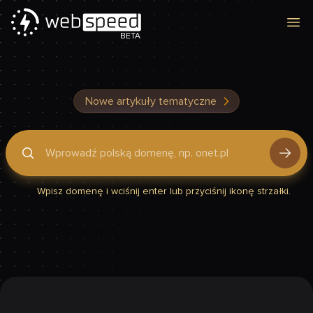
Otw
BETA
Nowe artykuły tematyczne
Podaj domenę, by sprawdzić, czy Twoja strona jest szybka
Wpisz domenę i wciśnij enter lub przyciśnij ikonę strzałki.