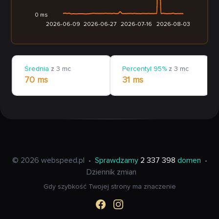
0 ms
2026-06-09
2026-06-27
2026-07-16
2026-08-03
Średnia
z 3 mc
Percentyl 95%
z 3 mc
70 ms
31 ms
© 2026 webspeed.pl
•
Sprawdzamy
2 337 398
domen
•
Dziennik zmian
Gdy szybkość Twojej strony ma znaczenie