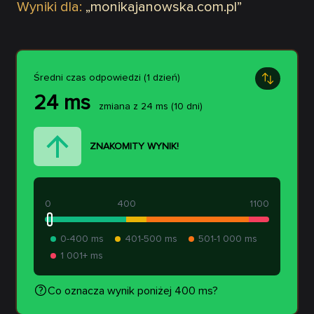
Wyniki dla:
„
monikajanowska.com.pl
”
Średni czas odpowiedzi (1 dzień)
24
ms
zmiana z
24
ms
(10 dni)
ZNAKOMITY WYNIK!
0
400
1100
0-400 ms
401-500 ms
501-1 000 ms
1 001+ ms
Co oznacza wynik poniżej 400 ms?