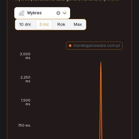
Wykres
10 dni
3 mc
Rok
Max
monikajanowska.com.pl
3,000
ms
2,250
ms
1,500
ms
750 ms