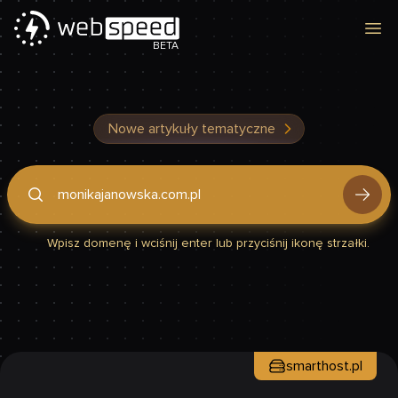
Otw
BETA
Nowe artykuły tematyczne
Podaj domenę, by sprawdzić, czy Twoja strona jest szybka
Wpisz domenę i wciśnij enter lub przyciśnij ikonę strzałki.
smarthost.pl