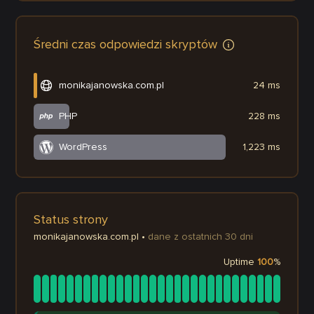
Średni czas odpowiedzi skryptów
monikajanowska.com.pl
24 ms
PHP
228 ms
WordPress
1,223 ms
Status strony
monikajanowska.com.pl
•
dane z ostatnich 30 dni
Uptime
100
%