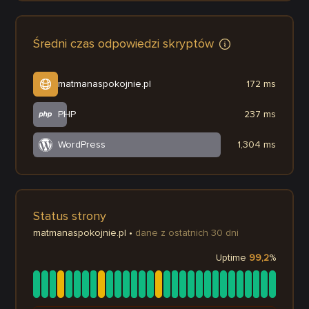
Średni czas odpowiedzi skryptów
matmanaspokojnie.pl
172 ms
PHP
237 ms
WordPress
1,304 ms
Status strony
matmanaspokojnie.pl
•
dane z ostatnich 30 dni
Uptime
99,2
%