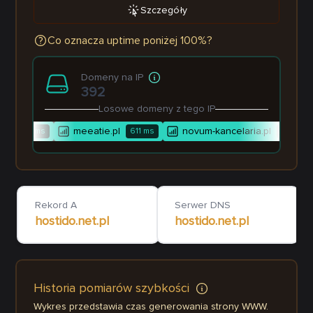
Szczegóły
Co oznacza uptime poniżej 100%?
Domeny na IP
392
Losowe domeny z tego IP
.pl
meeatie.pl
novum-kancelaria.pl
33
ms
611
ms
786
ms
Rekord A
Serwer DNS
hostido.net.pl
hostido.net.pl
Historia pomiarów szybkości
Wykres przedstawia czas generowania strony WWW.