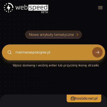
Otw
BETA
Nowe artykuły tematyczne
Podaj domenę, by sprawdzić, czy Twoja strona jest szybka
Wpisz domenę i wciśnij enter lub przyciśnij ikonę strzałki.
hostido.net.pl