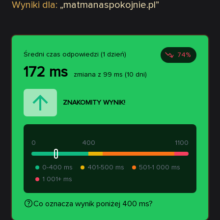
Wyniki dla:
„
matmanaspokojnie.pl
”
Średni czas odpowiedzi (1 dzień)
74
%
172
ms
zmiana z
99
ms
(10 dni)
ZNAKOMITY WYNIK!
0
400
1100
0-400 ms
401-500 ms
501-1 000 ms
1 001+ ms
Co oznacza wynik poniżej 400 ms?