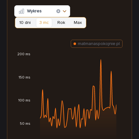
Wykres
10 dni
3 mc
Rok
Max
matmanaspokojnie.pl
200 ms
150 ms
100 ms
50 ms