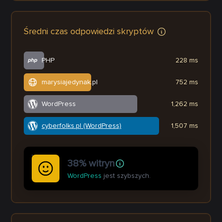
Średni czas odpowiedzi skryptów
PHP
228 ms
marysiajedynak.pl
752 ms
WordPress
1,262 ms
cyberfolks.pl (WordPress)
1,507 ms
38% witryn
WordPress
jest szybszych.