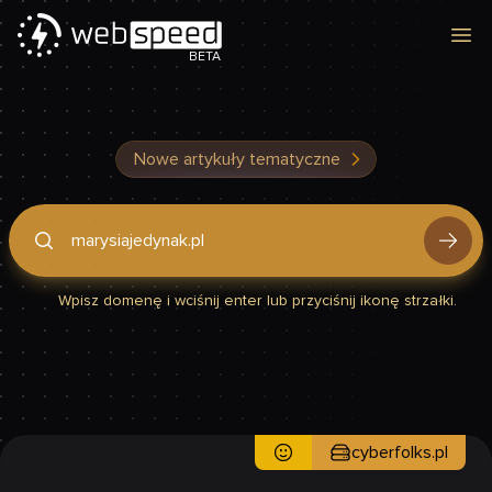
Otw
BETA
Nowe artykuły tematyczne
Podaj domenę, by sprawdzić, czy Twoja strona jest szybka
Wpisz domenę i wciśnij enter lub przyciśnij ikonę strzałki.
cyberfolks.pl