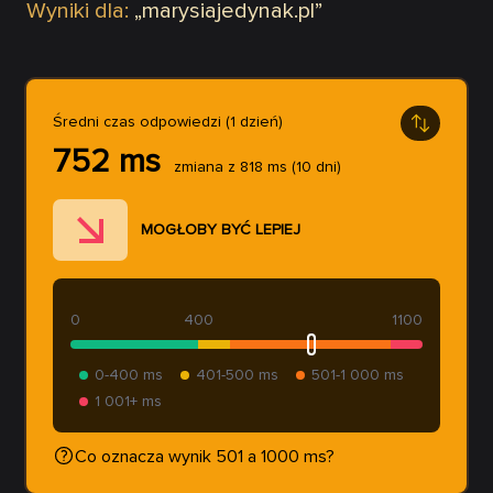
Wyniki dla:
„
marysiajedynak.pl
”
Średni czas odpowiedzi (1 dzień)
752
ms
zmiana z
818
ms
(10 dni)
MOGŁOBY BYĆ LEPIEJ
0
400
1100
0-400 ms
401-500 ms
501-1 000 ms
1 001+ ms
Co oznacza wynik 501 a 1000 ms?