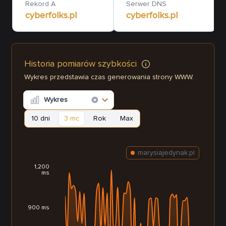
Rekord A
Serwer DNS
cyberfolks.pl
cyberfolks.pl
Historia pomiarów szybkości
Wykres przedstawia czas generowania strony WWW.
Wykres
10 dni
3 mc
Rok
Max
marysiajedynak.pl
1,200
ms
900 ms