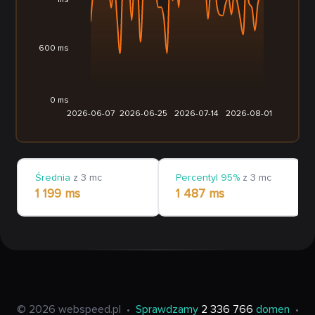
ms
600 ms
0 ms
2026-06-07
2026-06-25
2026-07-14
2026-08-01
Średnia
z 3 mc
Percentyl 95%
z 3 mc
1 199 ms
1 487 ms
© 2026 webspeed.pl
•
Sprawdzamy
2 336 766
domen
•