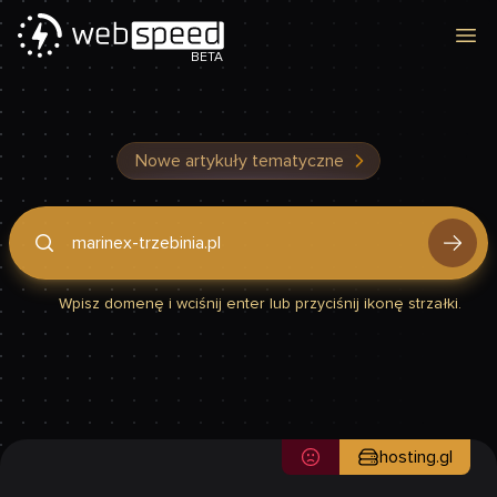
Otw
BETA
Nowe artykuły tematyczne
Podaj domenę, by sprawdzić, czy Twoja strona jest szybka
Wpisz domenę i wciśnij enter lub przyciśnij ikonę strzałki.
hosting.gl