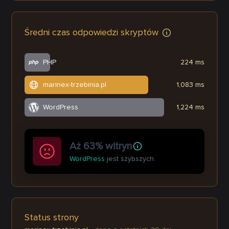
Średni czas odpowiedzi skryptów
PHP
224 ms
marinex-trzebinia.pl
1,083 ms
WordPress
1,224 ms
Aż 63% witryn
WordPress
jest szybszych.
Status strony