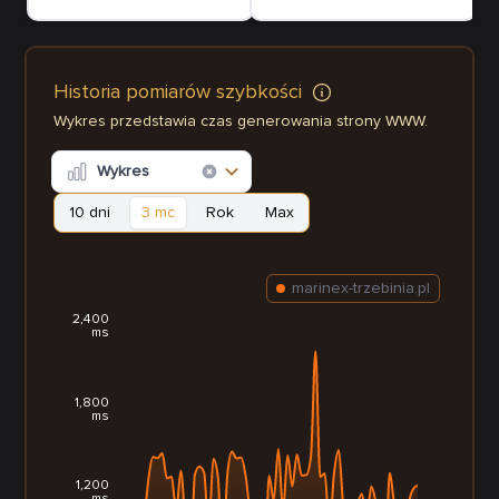
Historia pomiarów szybkości
Wykres przedstawia czas generowania strony WWW.
Wykres
10 dni
3 mc
Rok
Max
marinex-trzebinia.pl
2,400
ms
1,800
ms
1,200