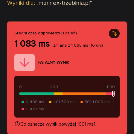
Wyniki dla:
„
marinex-trzebinia.pl
”
Średni czas odpowiedzi (1 dzień)
1 083
ms
zmiana z
1 065
ms
(10 dni)
FATALNY WYNIK
0
400
1100
0-400 ms
401-500 ms
501-1 000 ms
1 001+ ms
Co oznacza wynik powyżej 1001 ms?