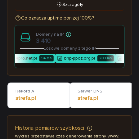
Szczegóły
Co oznacza uptime poniżej 100%?
Domeny na IP
3 410
Losowe domeny z tego IP
4pro.net.pl
bhp-ppoz.org.pl
elektrot
s
94
ms
203
ms
Rekord A
Serwer DNS
strefa.pl
strefa.pl
Historia pomiarów szybkości
Wykres przedstawia czas generowania strony WWW.