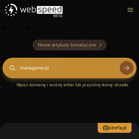
Otw
BETA
Nowe artykuły tematyczne
Podaj domenę, by sprawdzić, czy Twoja strona jest szybka
Wpisz domenę i wciśnij enter lub przyciśnij ikonę strzałki.
strefa.pl