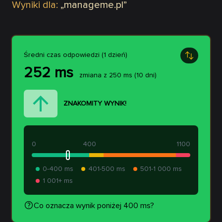
Wyniki dla:
„
manageme.pl
”
Średni czas odpowiedzi (1 dzień)
252
ms
zmiana z
250
ms
(10 dni)
ZNAKOMITY WYNIK!
0
400
1100
0-400 ms
401-500 ms
501-1 000 ms
1 001+ ms
Co oznacza wynik poniżej 400 ms?