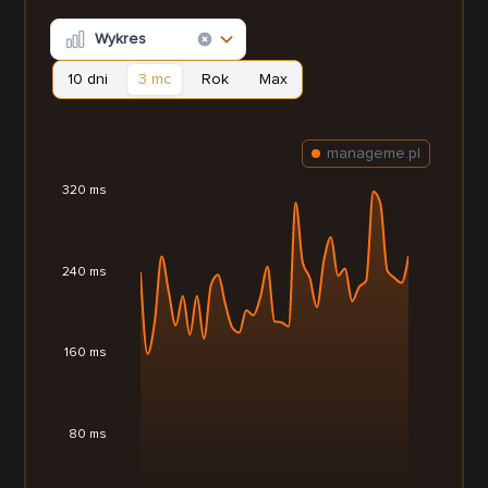
Wykres
10 dni
3 mc
Rok
Max
manageme.pl
320 ms
240 ms
160 ms
80 ms