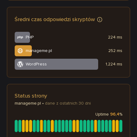
Średni czas odpowiedzi skryptów
PHP
224 ms
manageme.pl
252 ms
WordPress
1,224 ms
Status strony
manageme.pl
•
dane z ostatnich 30 dni
Uptime
96,4
%