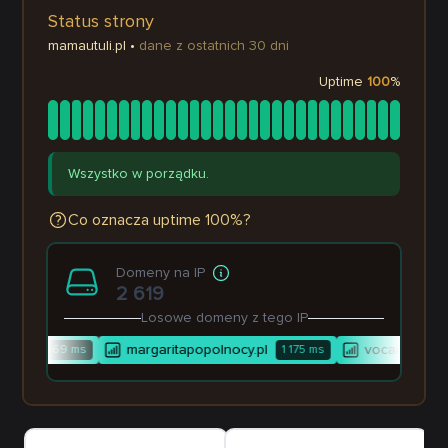
Status strony
mamautuli.pl
•
dane z ostatnich 30 dni
Uptime
100
%
Wszystko w porządku.
Co oznacza uptime 100%?
Domeny na IP
2 619
Losowe domeny z tego IP
s.pl
margaritapopolnocy.pl
vocailnicka.pl
669
ms
1 175
ms