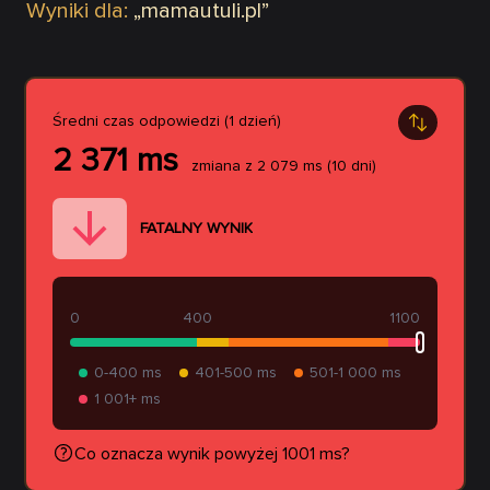
Wyniki dla:
„
mamautuli.pl
”
Średni czas odpowiedzi (1 dzień)
2 371
ms
zmiana z
2 079
ms
(10 dni)
FATALNY WYNIK
0
400
1100
0-400 ms
401-500 ms
501-1 000 ms
1 001+ ms
Co oznacza wynik powyżej 1001 ms?