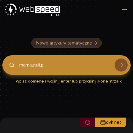
Otw
BETA
Nowe artykuły tematyczne
Podaj domenę, by sprawdzić, czy Twoja strona jest szybka
Wpisz domenę i wciśnij enter lub przyciśnij ikonę strzałki.
ovh.net