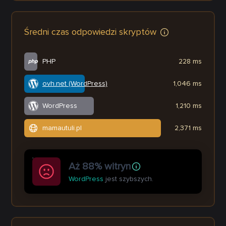
Średni czas odpowiedzi skryptów
PHP
228 ms
ovh.net (WordPress)
1,046 ms
WordPress
1,210 ms
mamautuli.pl
2,371 ms
Aż 88% witryn
WordPress
jest szybszych.