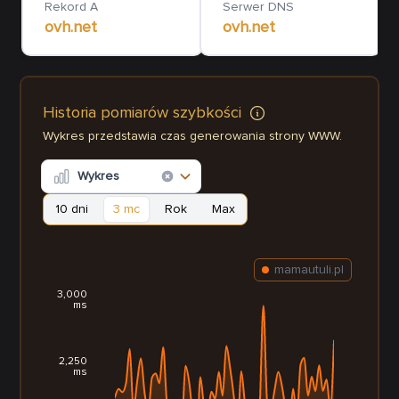
Rekord A
Serwer DNS
ovh.net
ovh.net
Historia pomiarów szybkości
Wykres przedstawia czas generowania strony WWW.
Wykres
10 dni
3 mc
Rok
Max
mamautuli.pl
3,000
ms
2,250
ms