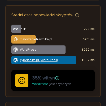
Średni czas odpowiedzi skryptów
PHP
228 ms
malowanietrawnika.pl
569 ms
WordPress
1,262 ms
cyberfolks.pl (WordPress)
1,507 ms
35% witryn
WordPress
jest szybszych.