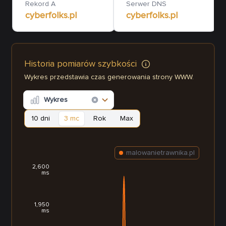
Rekord A
Serwer DNS
cyberfolks.pl
cyberfolks.pl
Historia pomiarów szybkości
Wykres przedstawia czas generowania strony WWW.
Wykres
10 dni
3 mc
Rok
Max
malowanietrawnika.pl
2,600
ms
1,950
ms