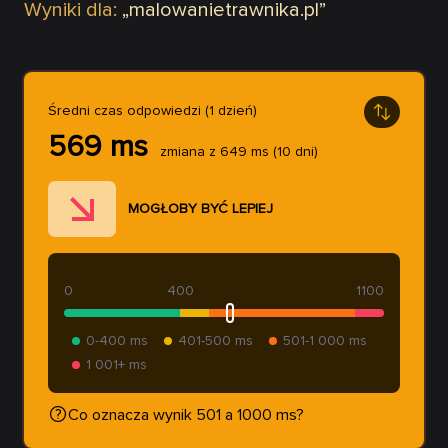
Wyniki dla:
„
malowanietrawnika.pl
”
Średni czas odpowiedzi (1 dzień)
569
ms
zmiana z
649
ms
(10 dni)
MOGŁOBY BYĆ LEPIEJ
0
400
1100
0-400 ms
401-500 ms
501-1 000 ms
1 001+ ms
Co oznacza wynik 501 a 1000 ms?