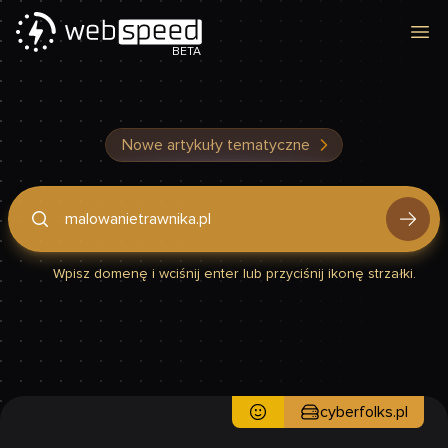
Otw
BETA
Nowe artykuły tematyczne
Podaj domenę, by sprawdzić, czy Twoja strona jest szybka
Wpisz domenę i wciśnij enter lub przyciśnij ikonę strzałki.
cyberfolks.pl