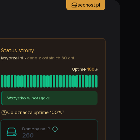
seohost.pl
Status strony
lysyorzel.pl
•
dane z ostatnich 30 dni
Uptime
100
%
Wszystko w porządku.
Co oznacza uptime 100%?
Domeny na IP
260