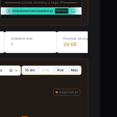
Losowe domeny z tego IP
dzieckowrownowadze.pl
asbusiness.pl
437
ms
918
ms
Unikalne linki
Rozmiar strony głównej
1
2.6 KB
10 dni
3 mc
Rok
Max
es
lysyorzel.pl