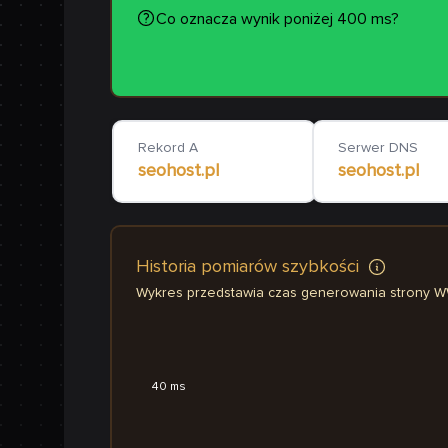
Co oznacza wynik poniżej 400 ms?
Rekord A
Serwer DNS
seohost.pl
seohost.pl
Historia pomiarów szybkości
Wykres przedstawia czas generowania strony 
40 ms