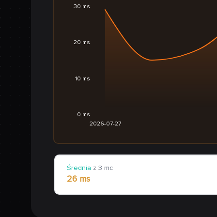
30 ms
20 ms
10 ms
0 ms
2026-07-27
Średnia
z 3 mc
26 ms