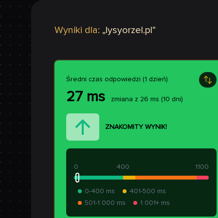
Wyniki dla:
„
lysyorzel.pl
”
Średni czas odpowiedzi (1 dzień)
27
ms
zmiana z
26
ms
(10 dni)
ZNAKOMITY WYNIK!
0
400
1100
0-400 ms
401-500 ms
501-1 000 ms
1 001+ ms