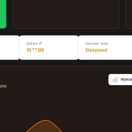
2am.com.pl
how-stop-snoring.eu
33
ms
375
ms
Adres IP
Serwer web
91.*.*.88
litespeed
Wykr
WWW.