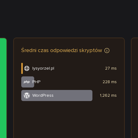
Średni czas odpowiedzi skryptów
lysyorzel.pl
27 ms
PHP
228 ms
WordPress
1,262 ms