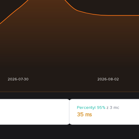
2026-07-30
2026-08-02
Percentyl 95%
z 3 mc
35 ms