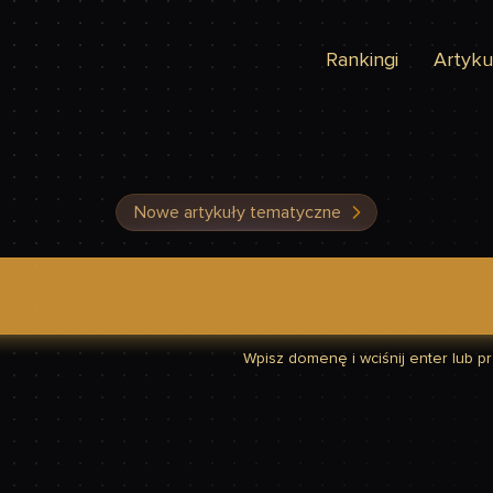
Rankingi
Artyku
Nowe artykuły tematyczne
dzić, czy Twoja strona jest szybka
Wpisz domenę i wciśnij enter lub prz