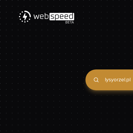
BETA
Podaj domenę, by spraw