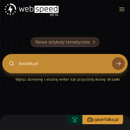
Otw
BETA
Nowe artykuły tematyczne
Podaj domenę, by sprawdzić, czy Twoja strona jest szybka
Wpisz domenę i wciśnij enter lub przyciśnij ikonę strzałki.
cyberfolks.pl