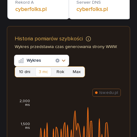
Rekord A
Serwer DNS
cyberfolks.pl
cyberfolks.pl
Historia pomiarów szybkości
Wykres przedstawia czas generowania strony WWW.
Wykres
10 dni
3 mc
Rok
Max
lsw.edu.pl
2,000
ms
1,500
ms