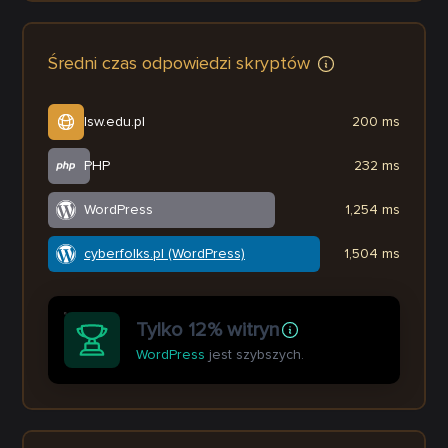
Średni czas odpowiedzi skryptów
lsw.edu.pl
200 ms
PHP
232 ms
WordPress
1,254 ms
cyberfolks.pl (WordPress)
1,504 ms
Tylko 12% witryn
WordPress
jest szybszych.