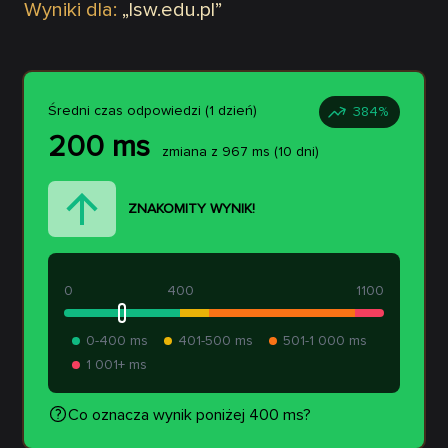
Wyniki dla:
„
lsw.edu.pl
”
Średni czas odpowiedzi (1 dzień)
384
%
200
ms
zmiana z
967
ms
(10 dni)
ZNAKOMITY WYNIK!
0
400
1100
0-400 ms
401-500 ms
501-1 000 ms
1 001+ ms
Co oznacza wynik poniżej 400 ms?