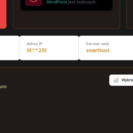
WordPress
jest szybszych.
sadeyatelier.com
eyesofmorocco.co
6 867
ms
Adres IP
Serwer web
91.*.*.251
smarthost
Wykr
WWW.