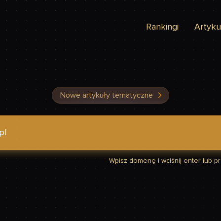
Rankingi
Artyku
Nowe artykuły tematyczne
dzić, czy Twoja strona jest szybka
Wpisz domenę i wciśnij enter lub prz