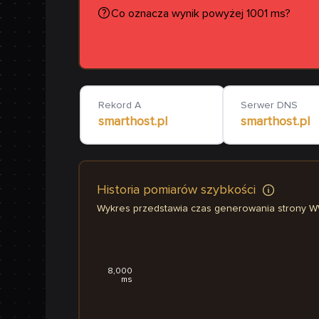
Co oznacza wynik powyżej 1001 ms?
Rekord A
Serwer DNS
smarthost.pl
smarthost.pl
Historia pomiarów szybkości
Wykres przedstawia czas generowania strony 
8,000
ms