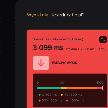
Wyniki dla:
„
lexeducatio.pl
”
Średni czas odpowiedzi (1 dzień)
3 099
ms
zmiana z
2 888
ms
(10 dni)
FATALNY WYNIK
0
400
1100
0-400 ms
401-500 ms
501-1 000 ms
1 001+ ms