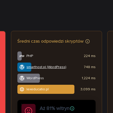
Średni czas odpowiedzi skryptów
PHP
224 ms
smarthost.pl (WordPress)
748 ms
WordPress
1,224 ms
lexeducatio.pl
3,099 ms
Aż 81% witryn