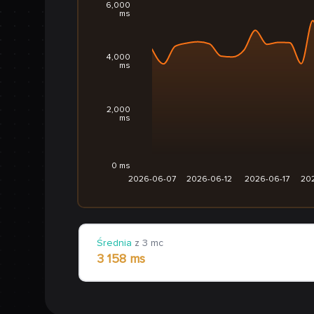
6,000
ms
4,000
ms
2,000
ms
0 ms
2026-06-07
2026-06-12
2026-06-17
20
Średnia
z 3 mc
3 158 ms