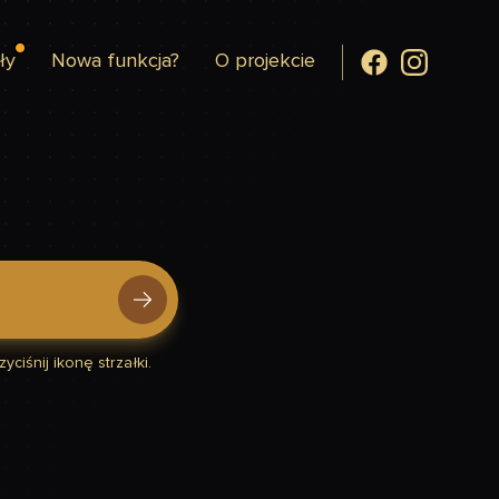
ły
Nowa funkcja?
O projekcie
yciśnij ikonę strzałki.