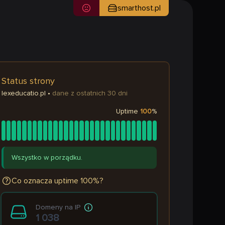
smarthost.pl
Status strony
lexeducatio.pl
•
dane z ostatnich 30 dni
Uptime
100
%
Wszystko w porządku.
Co oznacza uptime 100%?
Domeny na IP
1 038