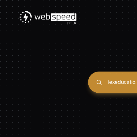
BETA
Podaj domenę, by spraw