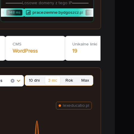
Losowe domeny z tego IP
m
praceziemne.bydgoszcz.pl
zolina.pl
948
ms
17
ms
CMS
Unikalne linki
WordPress
19
10 dni
3 mc
Rok
Max
es
lexeducatio.pl