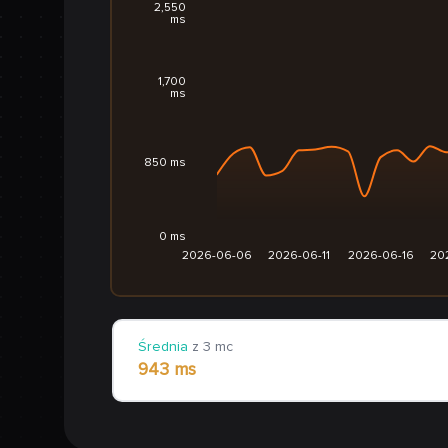
2,550
ms
1,700
ms
850 ms
0 ms
2026-06-06
2026-06-11
2026-06-16
20
Średnia
z 3 mc
943 ms