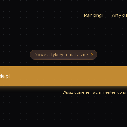
Rankingi
Artyku
Nowe artykuły tematyczne
dzić, czy Twoja strona jest szybka
Wpisz domenę i wciśnij enter lub prz