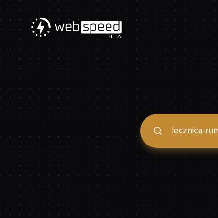
BETA
Podaj domenę, by spraw