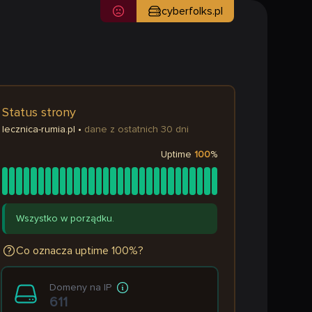
cyberfolks.pl
Status strony
lecznica-rumia.pl
•
dane z ostatnich 30 dni
Uptime
100
%
Wszystko w porządku.
Co oznacza uptime 100%?
Domeny na IP
611