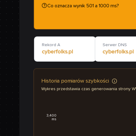
Co oznacza wynik 501 a 1000 ms?
Rekord A
Serwer DNS
cyberfolks.pl
cyberfolks.pl
Historia pomiarów szybkości
Wykres przedstawia czas generowania strony 
3,400
ms