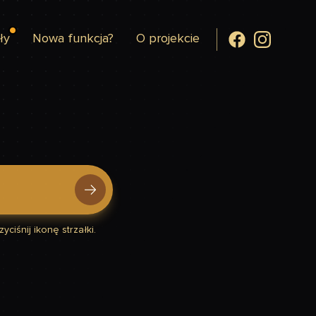
ły
Nowa funkcja?
O projekcie
yciśnij ikonę strzałki.