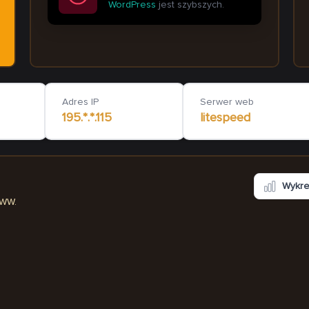
WordPress
jest szybszych.
naukajazdy-piwowarczyk.pl
gosci
108
ms
Adres IP
Serwer web
195.*.*.115
litespeed
Wykr
WWW.