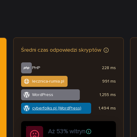
Średni czas odpowiedzi skryptów
PHP
228 ms
lecznica-rumia.pl
991 ms
WordPress
1,255 ms
cyberfolks.pl (WordPress)
1,494 ms
Aż 53% witryn