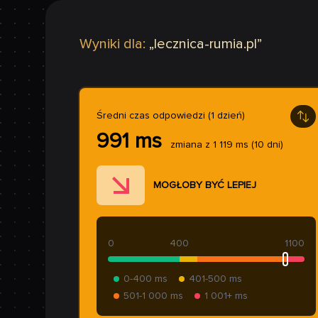
Wyniki dla:
„
lecznica-rumia.pl
”
Średni czas odpowiedzi (1 dzień)
991
ms
zmiana z
1 119
ms
(10 dni)
MOGŁOBY BYĆ LEPIEJ
0
400
1100
0-400 ms
401-500 ms
501-1 000 ms
1 001+ ms