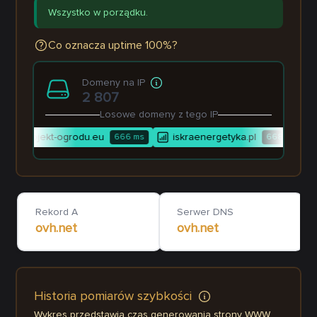
Wszystko w porządku.
Co oznacza uptime 100%?
Domeny na IP
2 807
Losowe domeny z tego IP
projekt-ogrodu.eu
iskraenergetyka.pl
666
ms
668
ms
Rekord A
Serwer DNS
ovh.net
ovh.net
Historia pomiarów szybkości
Wykres przedstawia czas generowania strony WWW.