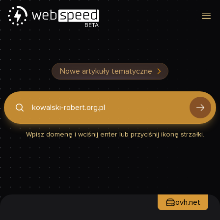
Otw
BETA
Nowe artykuły tematyczne
Podaj domenę, by sprawdzić, czy Twoja strona jest szybka
Wpisz domenę i wciśnij enter lub przyciśnij ikonę strzałki.
ovh.net