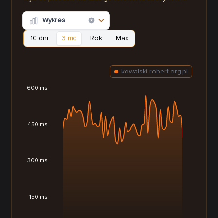
Wykres
10 dni
3 mc
Rok
Max
kowalski-robert.org.pl
600 ms
450 ms
300 ms
150 ms