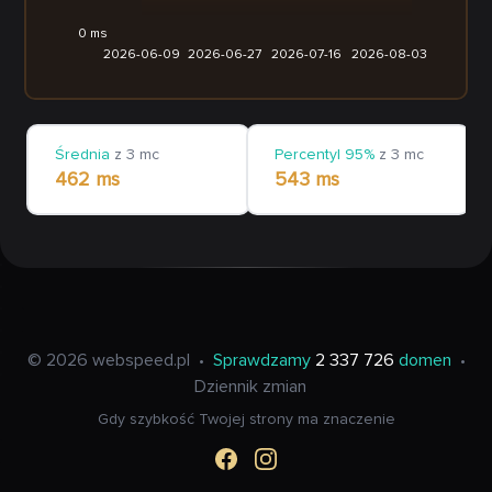
0 ms
2026-06-09
2026-06-27
2026-07-16
2026-08-03
Średnia
z 3 mc
Percentyl 95%
z 3 mc
462 ms
543 ms
© 2026 webspeed.pl
•
Sprawdzamy
2 337 726
domen
•
Dziennik zmian
Gdy szybkość Twojej strony ma znaczenie