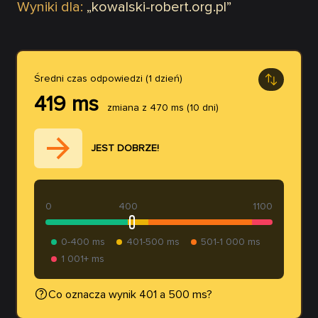
Wyniki dla:
„
kowalski-robert.org.pl
”
Średni czas odpowiedzi (1 dzień)
419
ms
zmiana z
470
ms
(10 dni)
JEST DOBRZE!
0
400
1100
0-400 ms
401-500 ms
501-1 000 ms
1 001+ ms
Co oznacza wynik 401 a 500 ms?