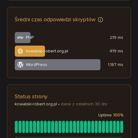
Średni czas odpowiedzi skryptów
PHP
219 ms
kowalski-robert.org.pl
419 ms
WordPress
1,187 ms
Status strony
kowalski-robert.org.pl
•
dane z ostatnich 30 dni
Uptime
100
%