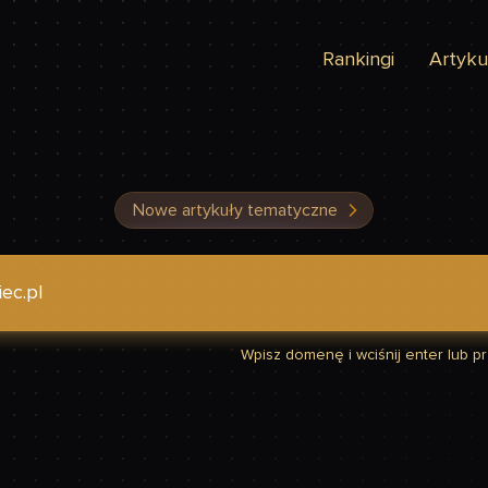
Rankingi
Artyku
Nowe artykuły tematyczne
dzić, czy Twoja strona jest szybka
Wpisz domenę i wciśnij enter lub prz