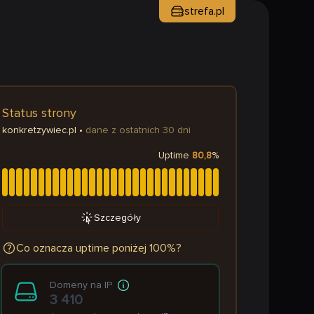
strefa.pl
Status strony
konkretzywiec.pl
•
dane z ostatnich 30 dni
Uptime
80,8
%
Szczegóły
Co oznacza uptime poniżej 100%?
Domeny na IP
3 410