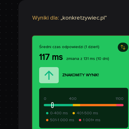
Wyniki dla:
„
konkretzywiec.pl
”
Średni czas odpowiedzi (1 dzień)
117
ms
zmiana z
131
ms
(10 dni)
ZNAKOMITY WYNIK!
0
400
1100
0-400 ms
401-500 ms
501-1 000 ms
1 001+ ms