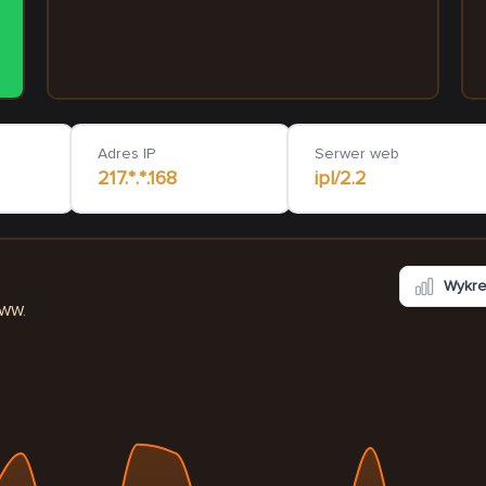
mmprojekt.org.pl
stenoinvestment.pl
90
ms
Adres IP
Serwer web
217.*.*.168
ipl/2.2
Wykr
WWW.