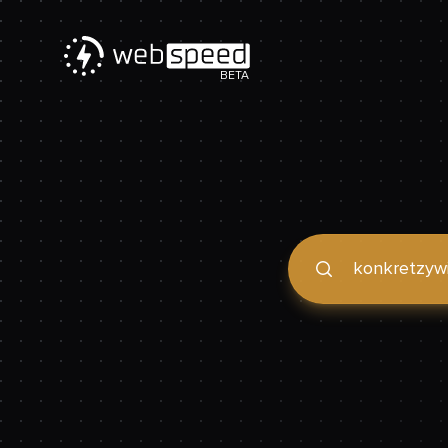
BETA
Podaj domenę, by spraw