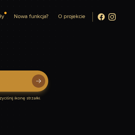
ły
Nowa funkcja?
O projekcie
yciśnij ikonę strzałki.