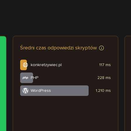
Średni czas odpowiedzi skryptów
konkretzywiec.pl
117 ms
PHP
228 ms
WordPress
1,210 ms