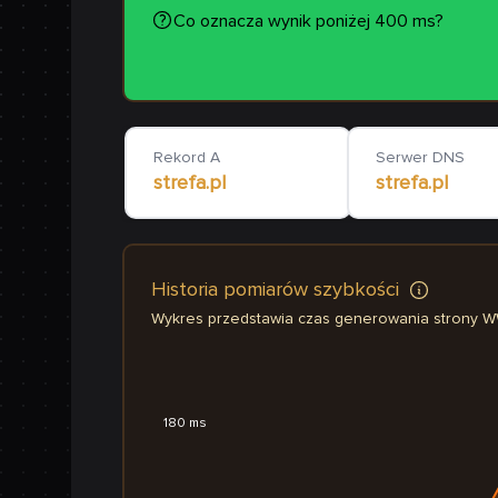
Co oznacza wynik poniżej 400 ms?
Rekord A
Serwer DNS
strefa.pl
strefa.pl
Historia pomiarów szybkości
Wykres przedstawia czas generowania strony 
180 ms