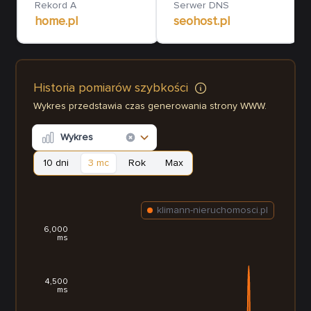
Rekord A
Serwer DNS
home.pl
seohost.pl
Historia pomiarów szybkości
Wykres przedstawia czas generowania strony WWW.
Wykres
10 dni
3 mc
Rok
Max
klimann-nieruchomosci.pl
6,000
ms
4,500
ms