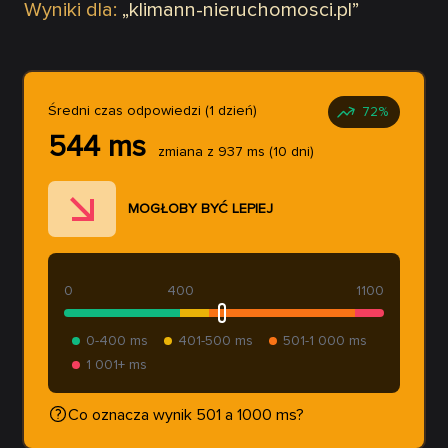
Wyniki dla:
„
klimann-nieruchomosci.pl
”
Średni czas odpowiedzi (1 dzień)
72
%
544
ms
zmiana z
937
ms
(10 dni)
MOGŁOBY BYĆ LEPIEJ
0
400
1100
0-400 ms
401-500 ms
501-1 000 ms
1 001+ ms
Co oznacza wynik 501 a 1000 ms?