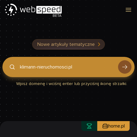
Otw
BETA
Nowe artykuły tematyczne
Podaj domenę, by sprawdzić, czy Twoja strona jest szybka
Wpisz domenę i wciśnij enter lub przyciśnij ikonę strzałki.
home.pl