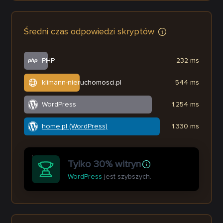
Średni czas odpowiedzi skryptów
PHP
232 ms
klimann-nieruchomosci.pl
544 ms
WordPress
1,254 ms
home.pl (WordPress)
1,330 ms
Tylko 30% witryn
WordPress
jest szybszych.