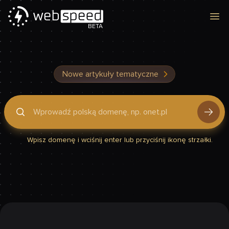
Otw
BETA
Nowe artykuły tematyczne
Podaj domenę, by sprawdzić, czy Twoja strona jest szybka
Wpisz domenę i wciśnij enter lub przyciśnij ikonę strzałki.