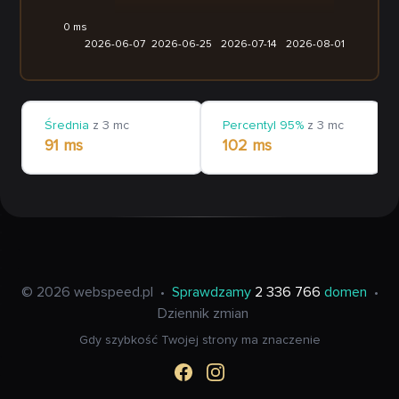
0 ms
2026-06-07
2026-06-25
2026-07-14
2026-08-01
Średnia
z 3 mc
Percentyl 95%
z 3 mc
91 ms
102 ms
© 2026 webspeed.pl
•
Sprawdzamy
2 336 766
domen
•
Dziennik zmian
Gdy szybkość Twojej strony ma znaczenie