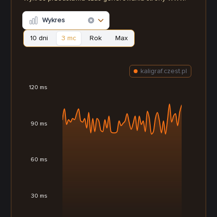
Wykres
10 dni
3 mc
Rok
Max
kaligraf.czest.pl
120 ms
90 ms
60 ms
30 ms