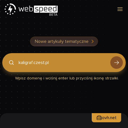
Otw
BETA
Nowe artykuły tematyczne
Podaj domenę, by sprawdzić, czy Twoja strona jest szybka
Wpisz domenę i wciśnij enter lub przyciśnij ikonę strzałki.
ovh.net