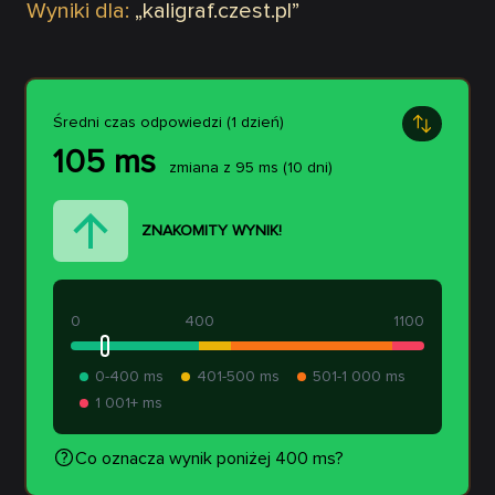
Wyniki dla:
„
kaligraf.czest.pl
”
Średni czas odpowiedzi (1 dzień)
105
ms
zmiana z
95
ms
(10 dni)
ZNAKOMITY WYNIK!
0
400
1100
0-400 ms
401-500 ms
501-1 000 ms
1 001+ ms
Co oznacza wynik poniżej 400 ms?