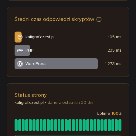
Średni czas odpowiedzi skryptów
kaligraf.czest.pl
105 ms
PHP
235 ms
WordPress
1,273 ms
Status strony
kaligraf.czest.pl
•
dane z ostatnich 30 dni
Uptime
100
%