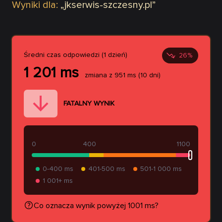
Wyniki dla:
„
jkserwis-szczesny.pl
”
Średni czas odpowiedzi (1 dzień)
26
%
1 201
ms
zmiana z
951
ms
(10 dni)
FATALNY WYNIK
0
400
1100
0-400 ms
401-500 ms
501-1 000 ms
1 001+ ms
Co oznacza wynik powyżej 1001 ms?