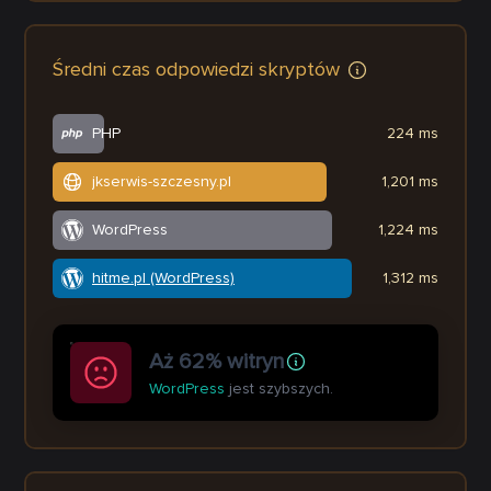
Średni czas odpowiedzi skryptów
PHP
224 ms
jkserwis-szczesny.pl
1,201 ms
WordPress
1,224 ms
hitme.pl (WordPress)
1,312 ms
Aż 62% witryn
WordPress
jest szybszych.