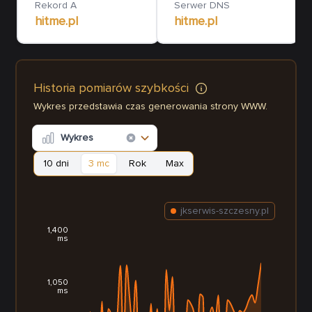
Rekord A
Serwer DNS
hitme.pl
hitme.pl
Historia pomiarów szybkości
Wykres przedstawia czas generowania strony WWW.
Wykres
10 dni
3 mc
Rok
Max
jkserwis-szczesny.pl
1,400
ms
1,050
ms