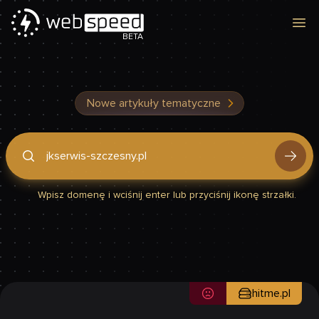
Otw
BETA
Nowe artykuły tematyczne
Podaj domenę, by sprawdzić, czy Twoja strona jest szybka
Wpisz domenę i wciśnij enter lub przyciśnij ikonę strzałki.
hitme.pl