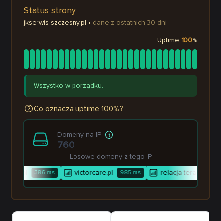
Status strony
jkserwis-szczesny.pl
•
dane z ostatnich 30 dni
Uptime
100
%
Wszystko w porządku.
Co oznacza uptime 100%?
Domeny na IP
760
Losowe domeny z tego IP
.info.pl
victorcare.pl
relacja-terapia.pl
386
ms
985
ms
1