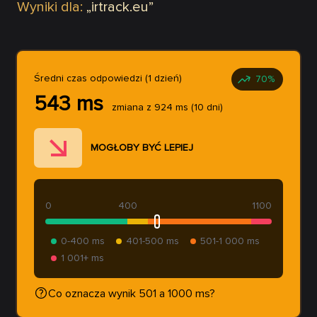
Wyniki dla:
„
irtrack.eu
”
Średni czas odpowiedzi (1 dzień)
70
%
543
ms
zmiana z
924
ms
(10 dni)
MOGŁOBY BYĆ LEPIEJ
0
400
1100
0-400 ms
401-500 ms
501-1 000 ms
1 001+ ms
Co oznacza wynik 501 a 1000 ms?