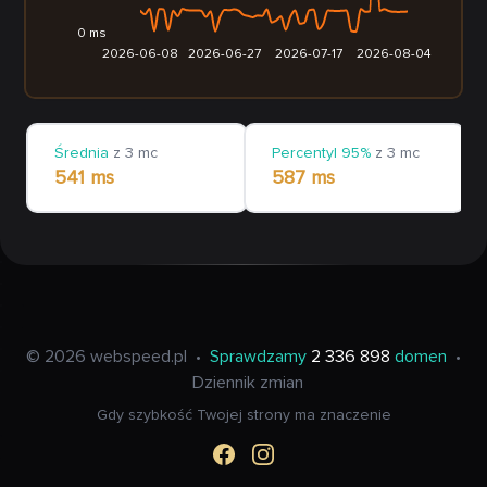
0 ms
2026-06-08
2026-06-27
2026-07-17
2026-08-04
Średnia
z 3 mc
Percentyl 95%
z 3 mc
541 ms
587 ms
© 2026 webspeed.pl
•
Sprawdzamy
2 336 898
domen
•
Dziennik zmian
Gdy szybkość Twojej strony ma znaczenie