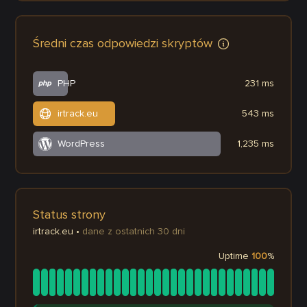
Średni czas odpowiedzi skryptów
PHP
231 ms
irtrack.eu
543 ms
WordPress
1,235 ms
Status strony
irtrack.eu
•
dane z ostatnich 30 dni
Uptime
100
%