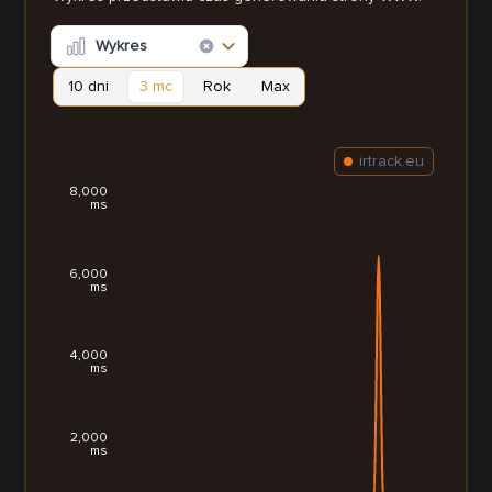
Wykres
10 dni
3 mc
Rok
Max
irtrack.eu
8,000
ms
6,000
ms
4,000
ms
2,000
ms