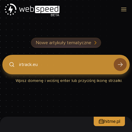
Otw
BETA
Nowe artykuły tematyczne
Podaj domenę, by sprawdzić, czy Twoja strona jest szybka
Wpisz domenę i wciśnij enter lub przyciśnij ikonę strzałki.
hitme.pl