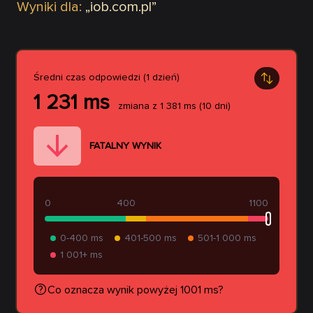
Wyniki dla:
„
iob.com.pl
”
Średni czas odpowiedzi (1 dzień)
1 231
ms
zmiana z
1 381
ms
(10 dni)
FATALNY WYNIK
0
400
1100
0-400 ms
401-500 ms
501-1 000 ms
1 001+ ms
Co oznacza wynik powyżej 1001 ms?