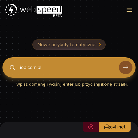
Otw
BETA
Nowe artykuły tematyczne
Podaj domenę, by sprawdzić, czy Twoja strona jest szybka
Wpisz domenę i wciśnij enter lub przyciśnij ikonę strzałki.
ovh.net