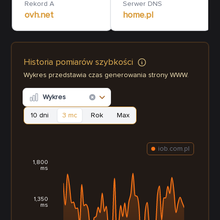
Rekord A
Serwer DNS
ovh.net
home.pl
Historia pomiarów szybkości
Wykres przedstawia czas generowania strony WWW.
Wykres
10 dni
3 mc
Rok
Max
iob.com.pl
1,800
ms
1,350
ms