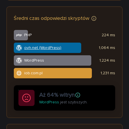
Średni czas odpowiedzi skryptów
PHP
224 ms
ovh.net (WordPress)
1,064 ms
WordPress
1,224 ms
iob.com.pl
1,231 ms
Aż 64% witryn
WordPress
jest szybszych.