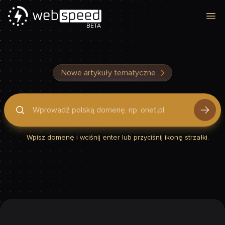
Otw
BETA
Nowe artykuły tematyczne
Podaj domenę, by sprawdzić, czy Twoja strona jest szybka
Wpisz domenę i wciśnij enter lub przyciśnij ikonę strzałki.