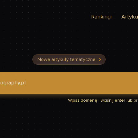
Rankingi
Artyku
Nowe artykuły tematyczne
dzić, czy Twoja strona jest szybka
Wpisz domenę i wciśnij enter lub prz