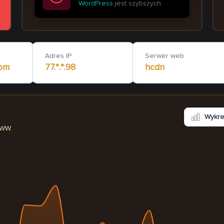
WordPress
jest szybszych.
Adres IP
Serwer web
com
77.*.*.98
hcdn
Wykr
WWW.