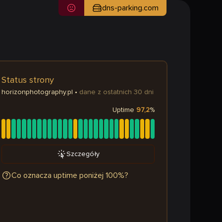
dns-parking.com
Status strony
horizonphotography.pl
•
dane z ostatnich 30 dni
Uptime
97,2
%
Szczegóły
Co oznacza uptime poniżej 100%?