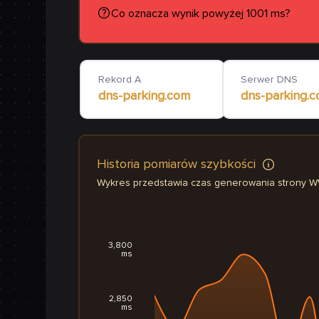
Co oznacza wynik powyżej 1001 ms?
Rekord A
Serwer DNS
dns-parking.com
dns-parking.
Historia pomiarów szybkości
Wykres przedstawia czas generowania strony 
3,800
ms
2,850
ms