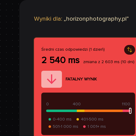
Wyniki dla:
„
horizonphotography.pl
”
Średni czas odpowiedzi (1 dzień)
2 540
ms
zmiana z
2 603
ms
(10 dni)
FATALNY WYNIK
0
400
1100
0-400 ms
401-500 ms
501-1 000 ms
1 001+ ms