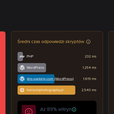
Średni czas odpowiedzi skryptów
PHP
232 ms
WordPress
1,254 ms
dns-parking.com (WordPress)
1,619 ms
horizonphotography.pl
2,540 ms
Aż 89% witryn