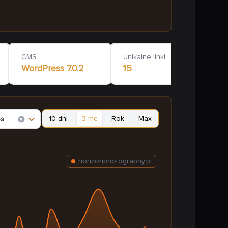
CMS
Unikalne linki
WordPress
7.0.2
15
10 dni
3 mc
Rok
Max
es
horizonphotography.pl