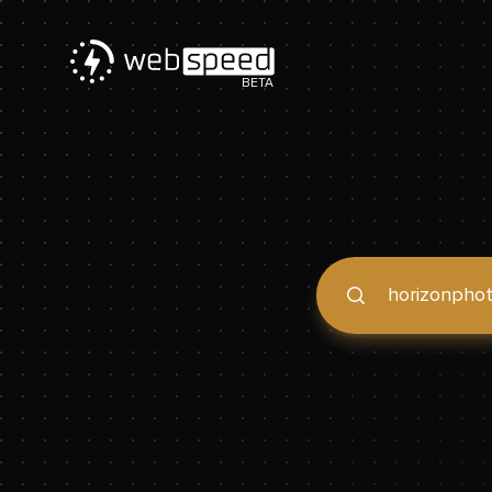
BETA
Podaj domenę, by spraw