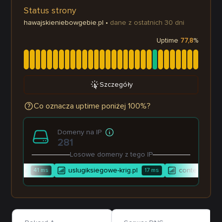
Status strony
hawajskieniebowgebie.pl
•
dane z ostatnich 30 dni
Uptime
77,8
%
Szczegóły
Co oznacza uptime poniżej 100%?
Domeny na IP
281
Losowe domeny z tego IP
ldom.eu
uslugiksiegowe-krig.pl
contentdlabiz
41
ms
17
ms