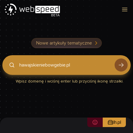
Otw
BETA
Nowe artykuły tematyczne
Podaj domenę, by sprawdzić, czy Twoja strona jest szybka
Wpisz domenę i wciśnij enter lub przyciśnij ikonę strzałki.
lh.pl