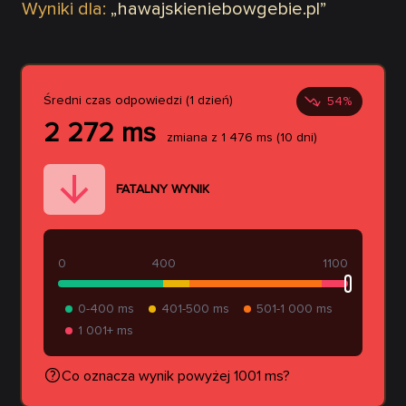
Wyniki dla:
„
hawajskieniebowgebie.pl
”
Średni czas odpowiedzi (1 dzień)
54
%
2 272
ms
zmiana z
1 476
ms
(10 dni)
FATALNY WYNIK
0
400
1100
0-400 ms
401-500 ms
501-1 000 ms
1 001+ ms
Co oznacza wynik powyżej 1001 ms?