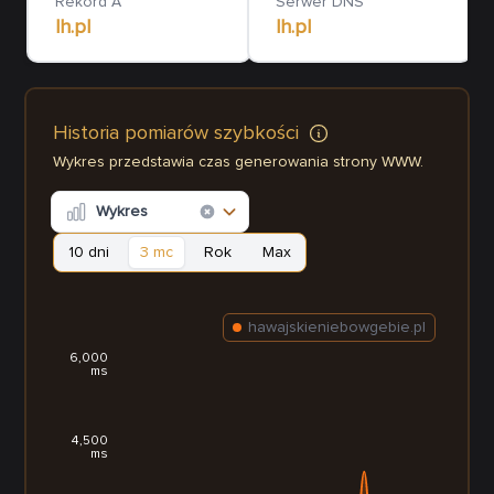
Rekord A
Serwer DNS
lh.pl
lh.pl
Historia pomiarów szybkości
Wykres przedstawia czas generowania strony WWW.
Wykres
10 dni
3 mc
Rok
Max
hawajskieniebowgebie.pl
6,000
ms
4,500
ms