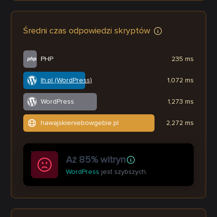
Średni czas odpowiedzi skryptów
PHP
235 ms
lh.pl (WordPress)
1,072 ms
WordPress
1,273 ms
hawajskieniebowgebie.pl
2,272 ms
Aż 85% witryn
WordPress
jest szybszych.