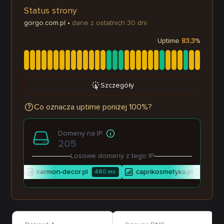
Status strony
gorgo.com.pl
•
dane z ostatnich 30 dni
Uptime
83,3
%
Szczegóły
Co oznacza uptime poniżej 100%?
Domeny na IP
205
Losowe domeny z tego IP
karmon-decor.pl
caprikosmetyka.pl
99
ms
480
ms
1 672
ms