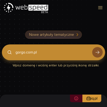
Otw
BETA
Nowe artykuły tematyczne
Podaj domenę, by sprawdzić, czy Twoja strona jest szybka
Wpisz domenę i wciśnij enter lub przyciśnij ikonę strzałki.
iq.pl