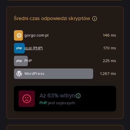
Średni czas odpowiedzi skryptów
gorgo.com.pl
146 ms
iq.pl (PHP)
170 ms
PHP
225 ms
WordPress
1,267 ms
Aż 63% witryn
PHP
jest szybszych.