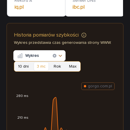
Rekord A
Serwer DNS
iq.pl
ibc.pl
Historia pomiarów szybkości
Wykres przedstawia czas generowania strony WWW.
Wykres
10 dni
3 mc
Rok
Max
gorgo.com.pl
280 ms
210 ms