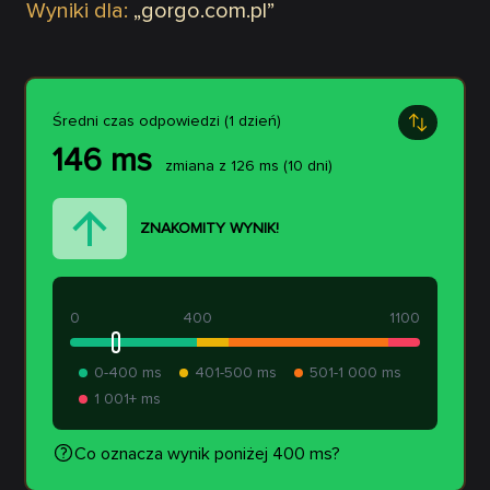
Wyniki dla:
„
gorgo.com.pl
”
Średni czas odpowiedzi (1 dzień)
146
ms
zmiana z
126
ms
(10 dni)
ZNAKOMITY WYNIK!
0
400
1100
0-400 ms
401-500 ms
501-1 000 ms
1 001+ ms
Co oznacza wynik poniżej 400 ms?