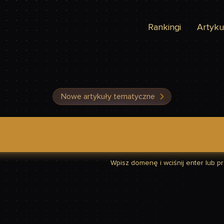
Rankingi
Artyku
Nowe artykuły tematyczne
dzić, czy Twoja strona jest szybka
Wpisz domenę i wciśnij enter lub prz