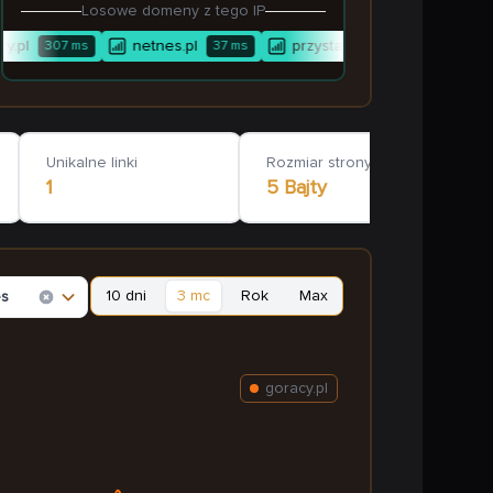
Losowe domeny z tego IP
.pl
netnes.pl
przystan-mozliwosci.pl
307
ms
37
ms
82
ms
Unikalne linki
Rozmiar strony głównej
1
5 Bajty
10 dni
3 mc
Rok
Max
es
goracy.pl