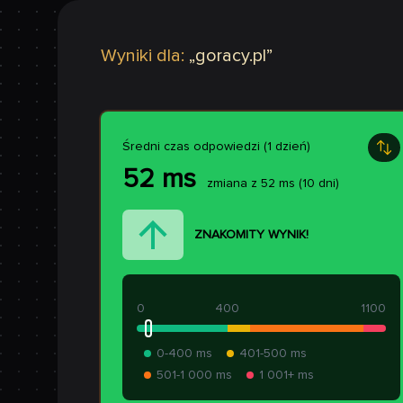
Wyniki dla:
„
goracy.pl
”
Średni czas odpowiedzi (1 dzień)
52
ms
zmiana z
52
ms
(10 dni)
ZNAKOMITY WYNIK!
0
400
1100
0-400 ms
401-500 ms
501-1 000 ms
1 001+ ms