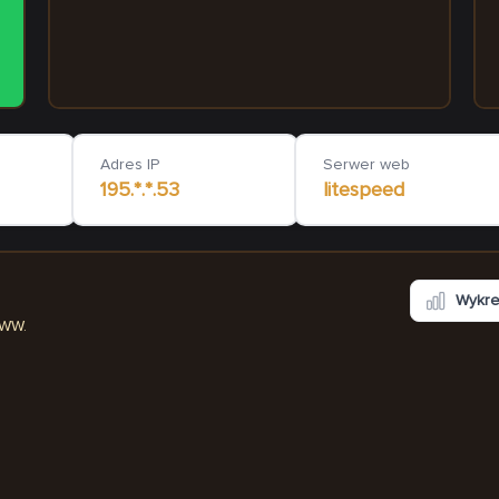
e-niemieckidladzieci.pl
akceptujfaktury
1 199
ms
Adres IP
Serwer web
195.*.*.53
litespeed
Wykr
WWW.