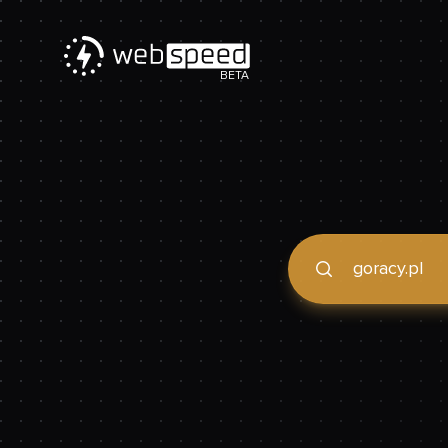
BETA
Podaj domenę, by spraw