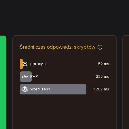
Średni czas odpowiedzi skryptów
goracy.pl
52 ms
PHP
225 ms
WordPress
1,267 ms