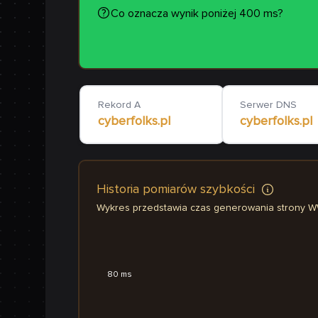
Co oznacza wynik poniżej 400 ms?
Rekord A
Serwer DNS
cyberfolks.pl
cyberfolks.pl
Historia pomiarów szybkości
Wykres przedstawia czas generowania strony 
80 ms