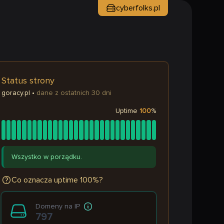
cyberfolks.pl
Status strony
goracy.pl
•
dane z ostatnich 30 dni
Uptime
100
%
Wszystko w porządku.
Co oznacza uptime 100%?
Domeny na IP
797