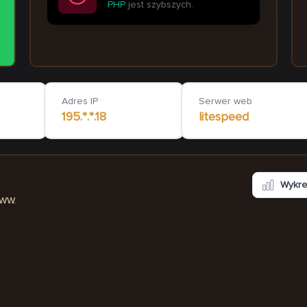
PHP
jest szybszych.
miasto-atrakcji.edu.pl
sp78poz
1 329
ms
Adres IP
Serwer web
195.*.*.18
litespeed
Wykr
WWW.