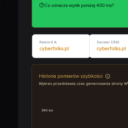
Co oznacza wynik poniżej 400 ms?
Rekord A
Serwer DNS
cyberfolks.pl
cyberfolks.pl
Historia pomiarów szybkości
Wykres przedstawia czas generowania strony 
340 ms