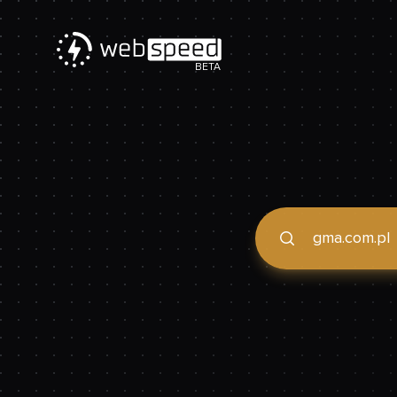
BETA
Podaj domenę, by spraw