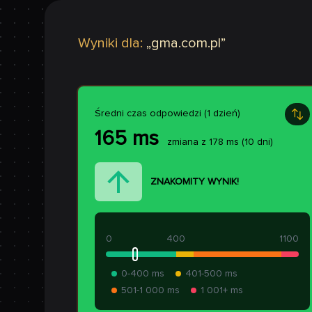
Wyniki dla:
„
gma.com.pl
”
Średni czas odpowiedzi (1 dzień)
165
ms
zmiana z
178
ms
(10 dni)
ZNAKOMITY WYNIK!
0
400
1100
0-400 ms
401-500 ms
501-1 000 ms
1 001+ ms