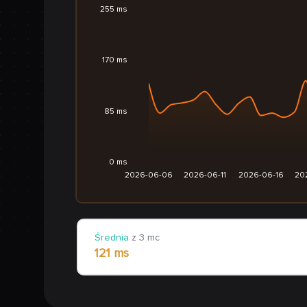
255 ms
170 ms
85 ms
0 ms
2026-06-06
2026-06-11
2026-06-16
20
Średnia
z 3 mc
121 ms