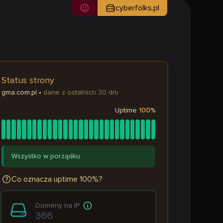
cyberfolks.pl
Status strony
gma.com.pl
•
dane z ostatnich 30 dni
Uptime
100
%
Wszystko w porządku.
Co oznacza uptime 100%?
Domeny na IP
366