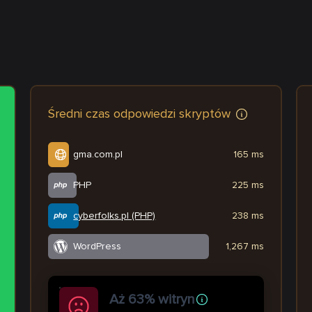
Średni czas odpowiedzi skryptów
gma.com.pl
165 ms
PHP
225 ms
cyberfolks.pl (PHP)
238 ms
WordPress
1,267 ms
Aż 63% witryn