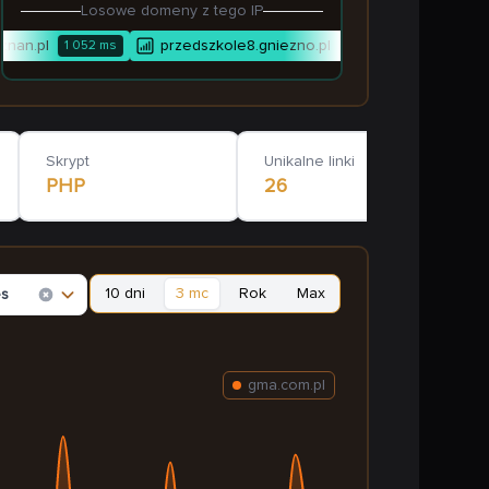
Losowe domeny z tego IP
nan.pl
przedszkole8.gniezno.pl
wrc-fl.pl
1 052
ms
4 042
ms
Skrypt
Unikalne linki
PHP
26
10 dni
3 mc
Rok
Max
es
gma.com.pl