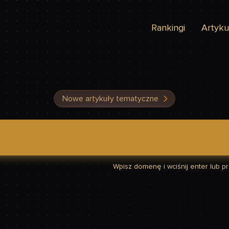
Rankingi
Artyku
Nowe artykuły tematyczne
dzić, czy Twoja strona jest szybka
Wpisz domenę i wciśnij enter lub prz