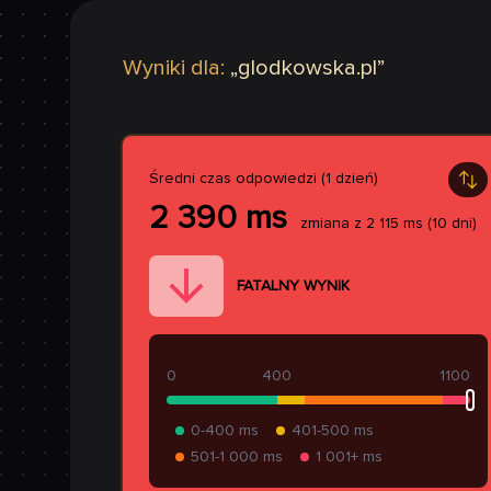
Wyniki dla:
„
glodkowska.pl
”
Średni czas odpowiedzi (1 dzień)
2 390
ms
zmiana z
2 115
ms
(10 dni)
FATALNY WYNIK
0
400
1100
0-400 ms
401-500 ms
501-1 000 ms
1 001+ ms