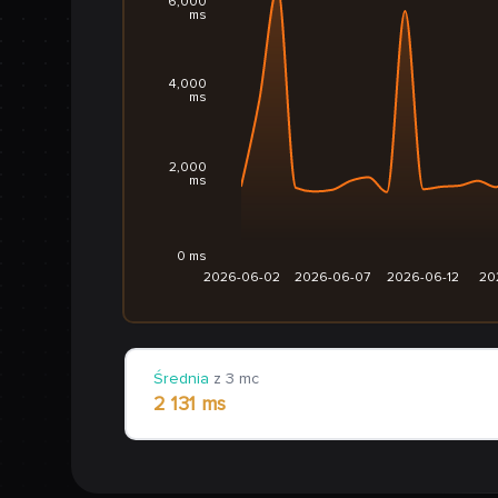
6,000
ms
4,000
ms
2,000
ms
0 ms
2026-06-02
2026-06-07
2026-06-12
20
Średnia
z 3 mc
2 131 ms