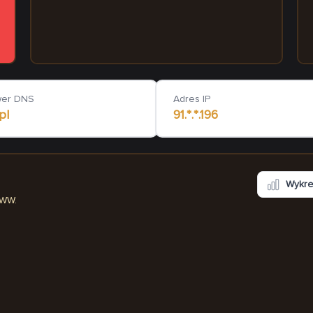
przychodnia.stargard.pl
goldbaltic.pl
788
ms
2
wer DNS
Adres IP
pl
91.*.*.196
Wykr
WWW.