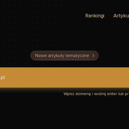
Rankingi
Artyku
Nowe artykuły tematyczne
dzić, czy Twoja strona jest szybka
Wpisz domenę i wciśnij enter lub prz