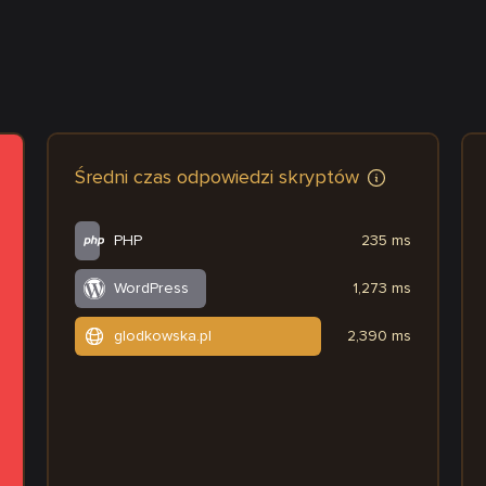
Średni czas odpowiedzi skryptów
PHP
235 ms
WordPress
1,273 ms
glodkowska.pl
2,390 ms