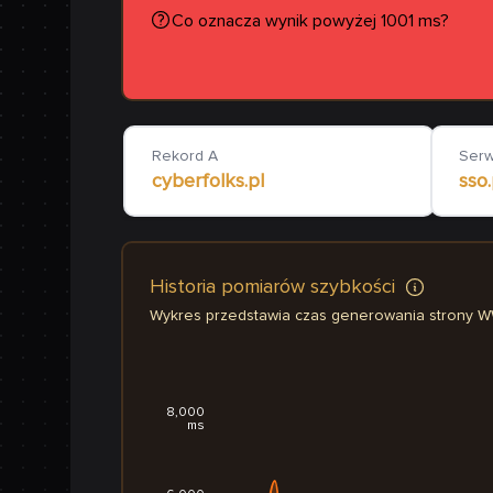
Co oznacza wynik powyżej 1001 ms?
Rekord A
Ser
cyberfolks.pl
sso.
Historia pomiarów szybkości
Wykres przedstawia czas generowania strony 
8,000
ms