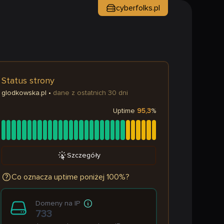
cyberfolks.pl
Status strony
glodkowska.pl
•
dane z ostatnich 30 dni
Uptime
95,3
%
Szczegóły
Co oznacza uptime poniżej 100%?
Domeny na IP
733