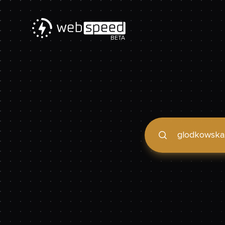
BETA
Podaj domenę, by spraw