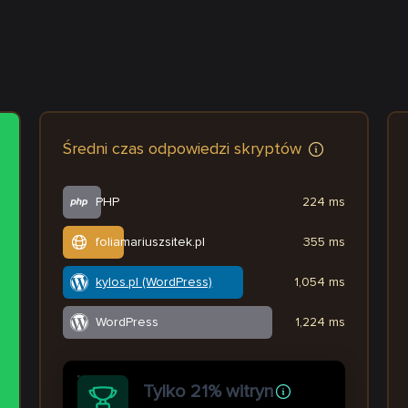
Średni czas odpowiedzi skryptów
PHP
224 ms
foliamariuszsitek.pl
355 ms
kylos.pl (WordPress)
1,054 ms
WordPress
1,224 ms
Tylko 21% witryn