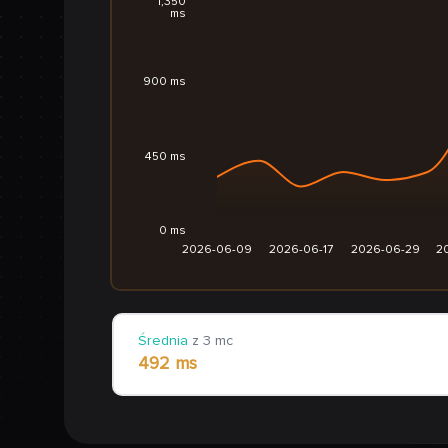
1,350
ms
900 ms
450 ms
0 ms
2026-06-09
2026-06-17
2026-06-29
2
Średnia
z 3 mc
492 ms