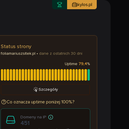
kylos.pl
Status strony
foliamariuszsitek.pl
•
dane z ostatnich 30 dni
Uptime
79,4
%
Szczegóły
Co oznacza uptime poniżej 100%?
Domeny na IP
451