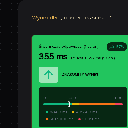
Wyniki dla:
„
foliamariuszsitek.pl
”
Średni czas odpowiedzi (1 dzień)
57
%
355
ms
zmiana z
557
ms
(10 dni)
ZNAKOMITY WYNIK!
0
400
1100
0-400 ms
401-500 ms
501-1 000 ms
1 001+ ms