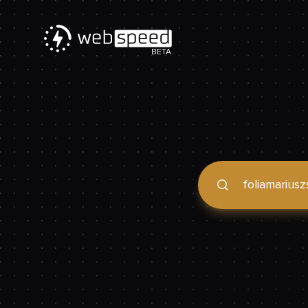
BETA
Podaj domenę, by spraw