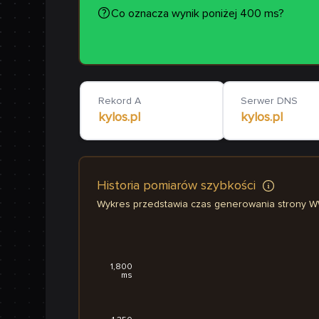
Co oznacza wynik poniżej 400 ms?
Rekord A
Serwer DNS
kylos.pl
kylos.pl
Historia pomiarów szybkości
Wykres przedstawia czas generowania strony 
1,800
ms