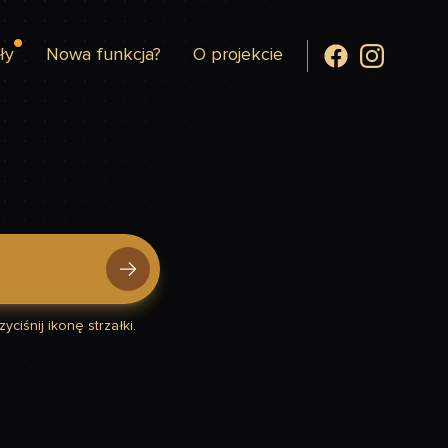
ły
Nowa funkcja?
O projekcie
yciśnij ikonę strzałki.