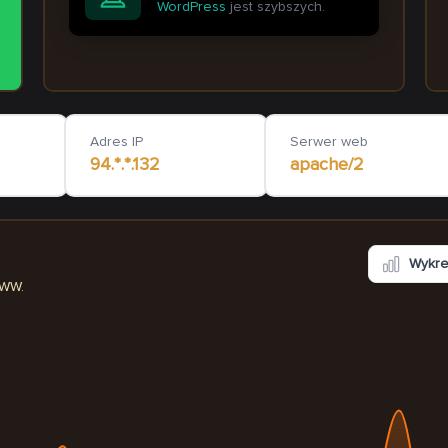
WordPress
jest szybszych.
itrods.pl
chusty.wroclaw.pl
4
ms
1 465
Adres IP
Serwer web
94.*.*.132
apache/2
Wykr
WWW.