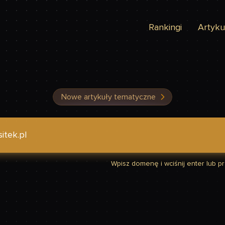
Rankingi
Artyku
Nowe artykuły tematyczne
dzić, czy Twoja strona jest szybka
Wpisz domenę i wciśnij enter lub prz