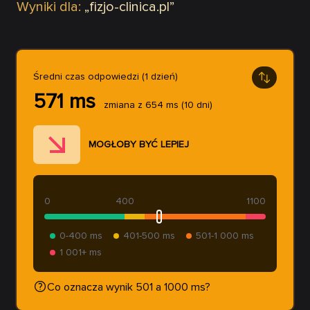
Wyniki dla:
„
fizjo-clinica.pl
”
Średni czas odpowiedzi (1 dzień)
571
ms
zmiana z
654
ms
(10 dni)
MOGŁOBY BYĆ LEPIEJ
0
400
1100
0-400 ms
401-500 ms
501-1 000 ms
1 001+ ms
Co oznacza wynik 501 a 1000 ms?