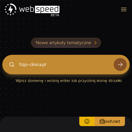
Otw
BETA
Nowe artykuły tematyczne
Podaj domenę, by sprawdzić, czy Twoja strona jest szybka
Wpisz domenę i wciśnij enter lub przyciśnij ikonę strzałki.
ovh.net