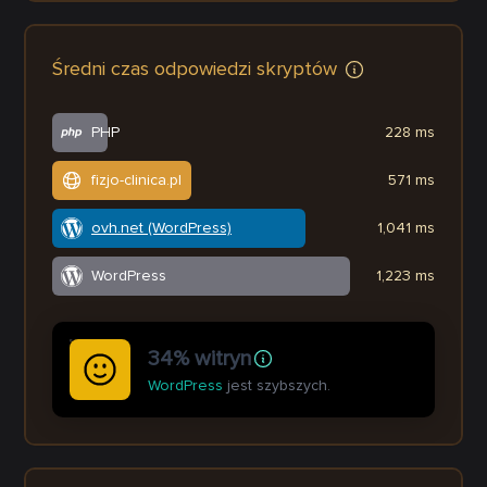
Średni czas odpowiedzi skryptów
PHP
228 ms
fizjo-clinica.pl
571 ms
ovh.net (WordPress)
1,041 ms
WordPress
1,223 ms
34% witryn
WordPress
jest szybszych.