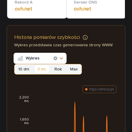
Rekord A
Serwer DNS
ovh.net
ovh.net
Historia pomiarów szybkości
Wykres przedstawia czas generowania strony WWW.
Wykres
10 dni
3 mc
Rok
Max
fizjo-clinica.pl
2,200
ms
1,650
ms