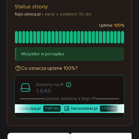
Status strony
fizjo-clinica.pl
•
dane z ostatnich 30 dni
Uptime
100
%
Wszystko w porządku.
Co oznacza uptime 100%?
Domeny na IP
1 649
Losowe domeny z tego IP
fotowierzba.pl
heronsteel.pl
nadzor
1 197
ms
1 170
ms