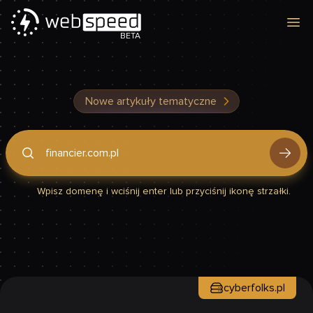
Otw
BETA
Nowe artykuły tematyczne
Podaj domenę, by sprawdzić, czy Twoja strona jest szybka
Wpisz domenę i wciśnij enter lub przyciśnij ikonę strzałki.
cyberfolks.pl