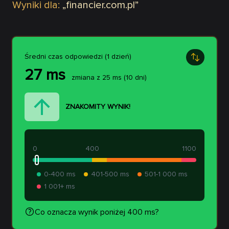
Wyniki dla:
„
financier.com.pl
”
Średni czas odpowiedzi (1 dzień)
27
ms
zmiana z
25
ms
(10 dni)
ZNAKOMITY WYNIK!
0
400
1100
0-400 ms
401-500 ms
501-1 000 ms
1 001+ ms
Co oznacza wynik poniżej 400 ms?