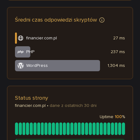
Średni czas odpowiedzi skryptów
financier.com.pl
27 ms
PHP
237 ms
WordPress
1,304 ms
Status strony
financier.com.pl
•
dane z ostatnich 30 dni
Uptime
100
%