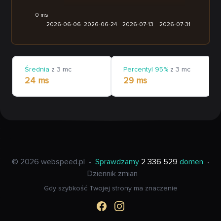
0 ms
2026-06-06
2026-06-24
2026-07-13
2026-07-31
Średnia
z 3 mc
Percentyl 95%
z 3 mc
24 ms
29 ms
© 2026 webspeed.pl
•
Sprawdzamy
2 336 529
domen
•
Dziennik zmian
Gdy szybkość Twojej strony ma znaczenie