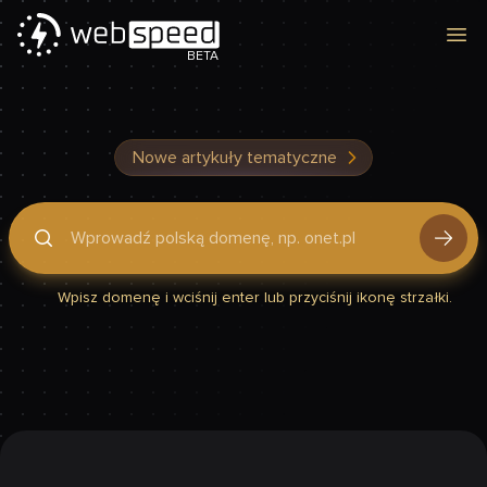
Otw
BETA
Nowe artykuły tematyczne
Podaj domenę, by sprawdzić, czy Twoja strona jest szybka
Wpisz domenę i wciśnij enter lub przyciśnij ikonę strzałki.