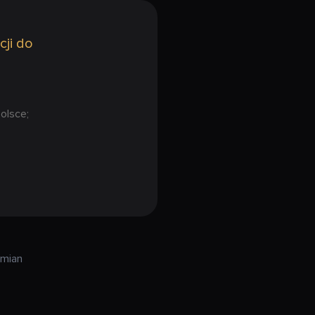
cji do
olsce;
zmian