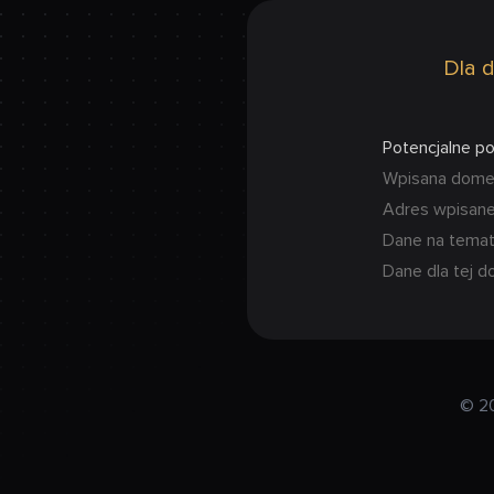
Dla d
Potencjalne p
Wpisana domena
Adres wpisanej
Dane na temat
Dane dla tej d
© 2