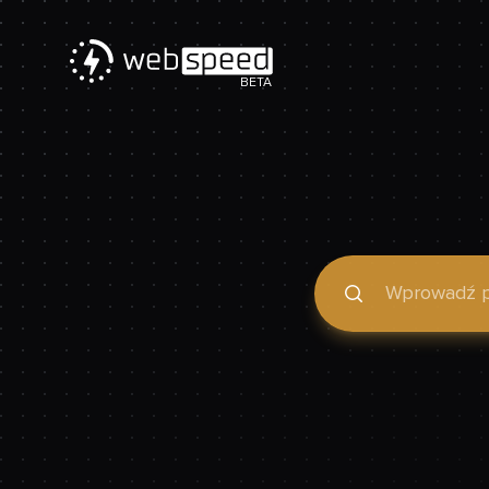
BETA
Podaj domenę, by spraw