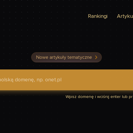
Rankingi
Artyku
Nowe artykuły tematyczne
dzić, czy Twoja strona jest szybka
Wpisz domenę i wciśnij enter lub prz