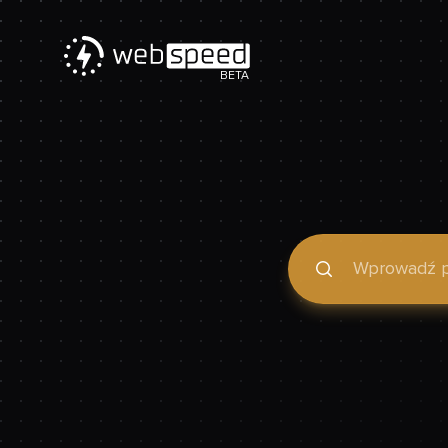
BETA
Podaj domenę, by spraw