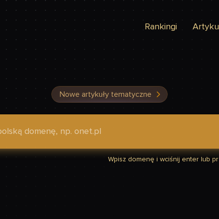
Rankingi
Artyku
Nowe artykuły tematyczne
dzić, czy Twoja strona jest szybka
Wpisz domenę i wciśnij enter lub prz