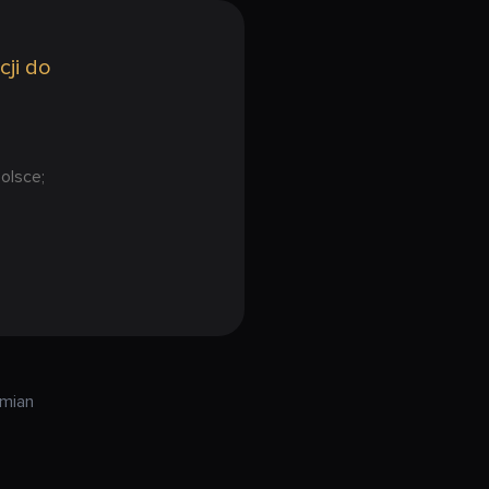
cji do
olsce;
zmian