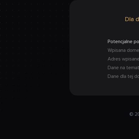
Dla d
Potencjalne p
Wpisana domena
Adres wpisanej
Dane na temat
Dane dla tej d
© 2