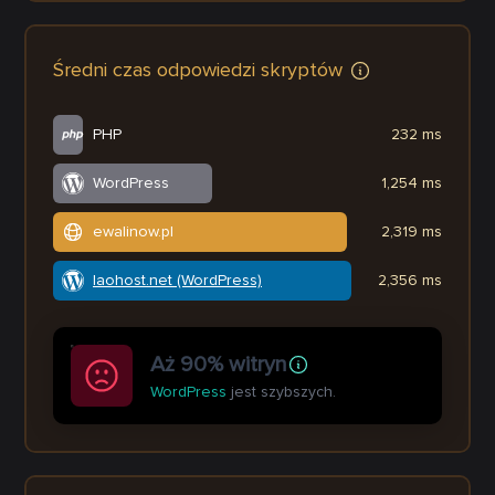
Średni czas odpowiedzi skryptów
PHP
232 ms
WordPress
1,254 ms
ewalinow.pl
2,319 ms
laohost.net (WordPress)
2,356 ms
Aż 90% witryn
WordPress
jest szybszych.