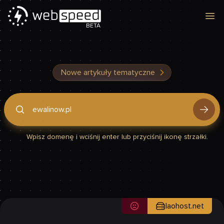
Otw
BETA
Nowe artykuły tematyczne
Podaj domenę, by sprawdzić, czy Twoja strona jest szybka
Wpisz domenę i wciśnij enter lub przyciśnij ikonę strzałki.
laohost.net