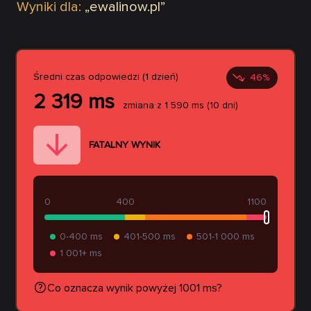
Wyniki dla:
„
ewalinow.pl
”
Średni czas odpowiedzi (1 dzień)
46
%
2 319
ms
zmiana z
1 590
ms
(10 dni)
FATALNY WYNIK
0
400
1100
0-400 ms
401-500 ms
501-1 000 ms
1 001+ ms
Co oznacza wynik powyżej 1001 ms?