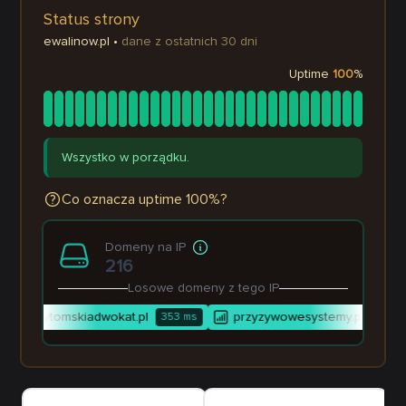
Status strony
ewalinow.pl
•
dane z ostatnich 30 dni
Uptime
100
%
Wszystko w porządku.
Co oznacza uptime 100%?
Domeny na IP
216
Losowe domeny z tego IP
bytomskiadwokat.pl
przyzywowesystemy.pl
353
ms
284
m