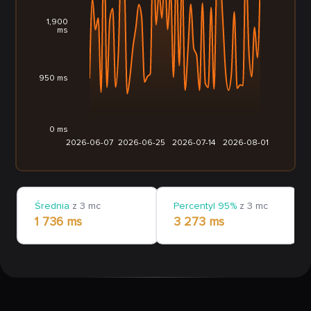
1,900
ms
950 ms
0 ms
2026-06-07
2026-06-25
2026-07-14
2026-08-01
Średnia
z 3 mc
Percentyl 95%
z 3 mc
1 736 ms
3 273 ms