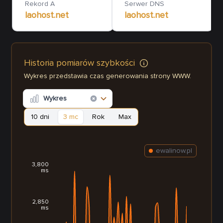
Rekord A
Serwer DNS
laohost.net
laohost.net
Historia pomiarów szybkości
Wykres przedstawia czas generowania strony WWW.
Wykres
10 dni
3 mc
Rok
Max
ewalinow.pl
3,800
ms
2,850
ms