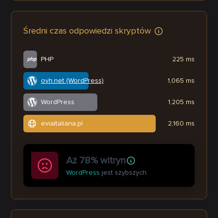
Średni czas odpowiedzi skryptów
PHP
225 ms
ovh.net (WordPress)
1,065 ms
WordPress
1,205 ms
eviaitaliana.pl
2,160 ms
Aż 78% witryn
WordPress
jest szybszych.