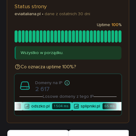
Status strony
eviaitaliana.pl
•
dane z ostatnich 30 dni
Uptime
100
%
Wszystko w porządku.
Co oznacza uptime 100%?
Domeny na IP
2 617
Losowe domeny z tego IP
pl
odszko.pl
splipniki.pl
dere
54
ms
1 504
ms
65
ms