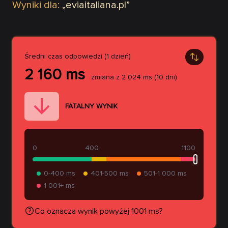
Wyniki dla:
„
eviaitaliana.pl
”
Średni czas odpowiedzi (1 dzień)
2 160
ms
zmiana z
2 024
ms
(10 dni)
FATALNY WYNIK
0
400
1100
0-400 ms
401-500 ms
501-1 000 ms
1 001+ ms
Co oznacza wynik powyżej 1001 ms?