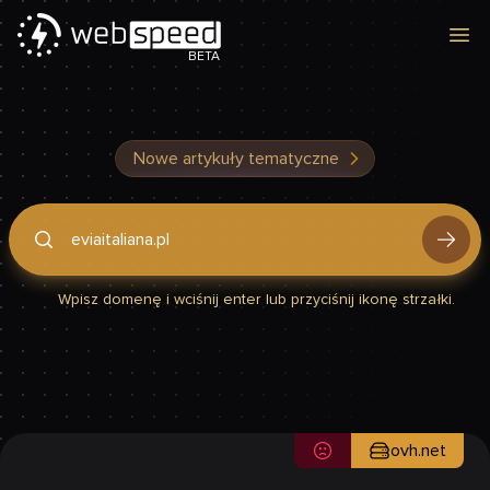
Otw
BETA
Nowe artykuły tematyczne
Podaj domenę, by sprawdzić, czy Twoja strona jest szybka
Wpisz domenę i wciśnij enter lub przyciśnij ikonę strzałki.
ovh.net