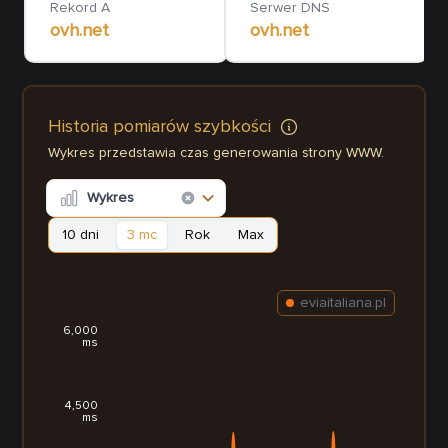
Rekord A
Serwer DNS
ovh.net
ovh.net
Historia pomiarów szybkości
Wykres przedstawia czas generowania strony WWW.
Wykres
10 dni
3 mc
Rok
Max
eviaitaliana.pl
6,000
ms
4,500
ms