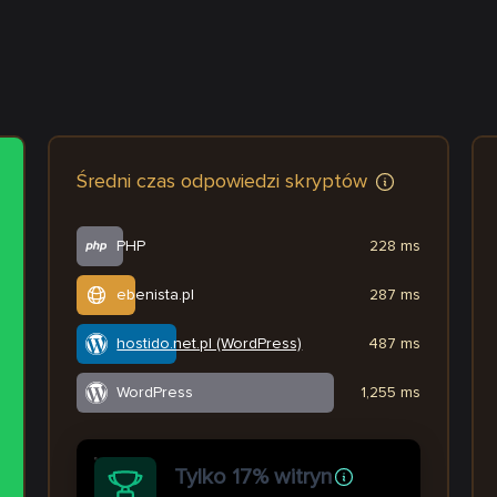
Średni czas odpowiedzi skryptów
PHP
228 ms
ebenista.pl
287 ms
hostido.net.pl (WordPress)
487 ms
WordPress
1,255 ms
Tylko 17% witryn