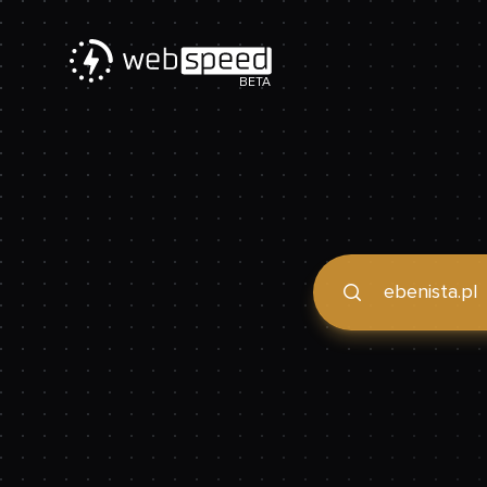
BETA
Podaj domenę, by spraw