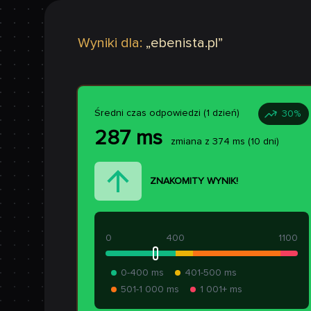
Wyniki dla:
„
ebenista.pl
”
Średni czas odpowiedzi (1 dzień)
30
%
287
ms
zmiana z
374
ms
(10 dni)
ZNAKOMITY WYNIK!
0
400
1100
0-400 ms
401-500 ms
501-1 000 ms
1 001+ ms