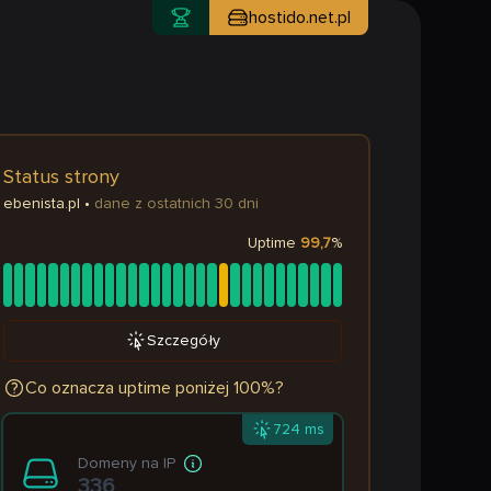
hostido.net.pl
Status strony
ebenista.pl
•
dane z ostatnich 30 dni
Uptime
99,7
%
Szczegóły
Co oznacza uptime poniżej 100%?
724 ms
Domeny na IP
336