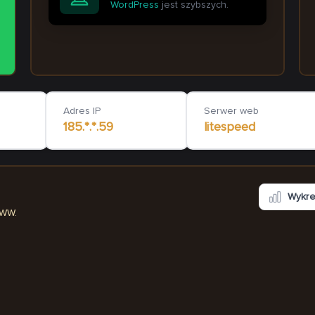
WordPress
jest szybszych.
tatuaz.augustow.pl
go2montene
520
ms
Adres IP
Serwer web
185.*.*.59
litespeed
Wykr
WWW.