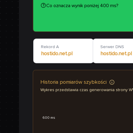
Co oznacza wynik poniżej 400 ms?
Rekord A
Serwer DNS
hostido.net.pl
hostido.net.pl
Historia pomiarów szybkości
Wykres przedstawia czas generowania strony 
600 ms