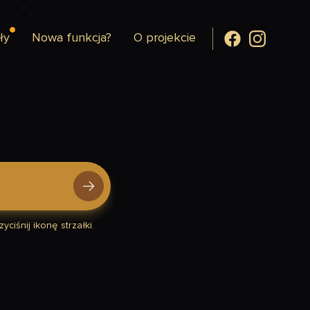
ły
Nowa funkcja?
O projekcie
yciśnij ikonę strzałki.