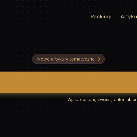
Rankingi
Artyku
Nowe artykuły tematyczne
dzić, czy Twoja strona jest szybka
Wpisz domenę i wciśnij enter lub prz