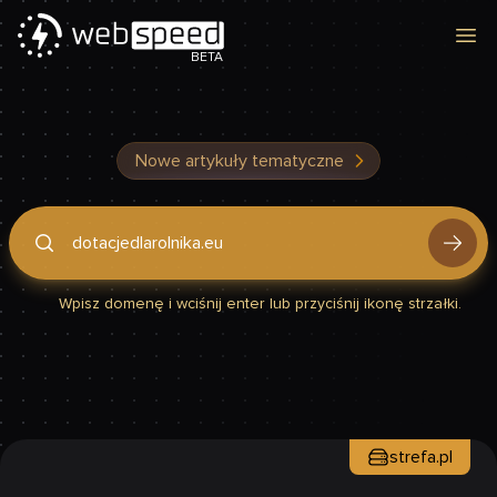
Otw
BETA
Nowe artykuły tematyczne
Podaj domenę, by sprawdzić, czy Twoja strona jest szybka
Wpisz domenę i wciśnij enter lub przyciśnij ikonę strzałki.
strefa.pl