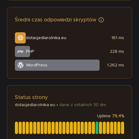
Średni czas odpowiedzi skryptów
dotacjedlarolnika.eu
161 ms
PHP
228 ms
WordPress
1,262 ms
Status strony
dotacjedlarolnika.eu
•
dane z ostatnich 30 dni
Uptime
79,4
%