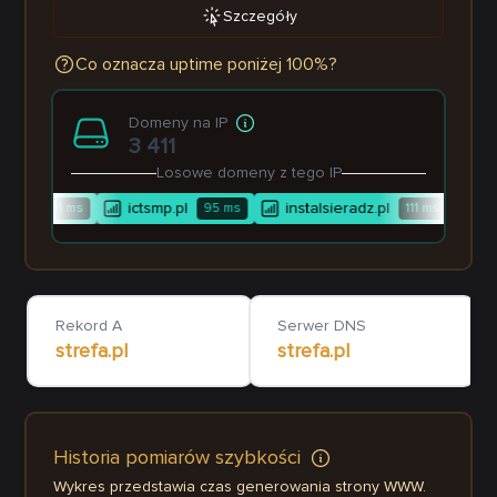
Szczegóły
Co oznacza uptime poniżej 100%?
Domeny na IP
3 411
Losowe domeny z tego IP
m.pl
ictsmp.pl
instalsieradz.pl
zp
101
ms
95
ms
111
ms
Rekord A
Serwer DNS
strefa.pl
strefa.pl
Historia pomiarów szybkości
Wykres przedstawia czas generowania strony WWW.