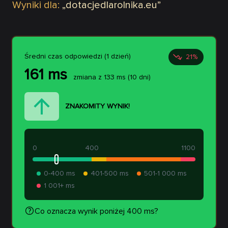
Wyniki dla:
„
dotacjedlarolnika.eu
”
Średni czas odpowiedzi (1 dzień)
21
%
161
ms
zmiana z
133
ms
(10 dni)
ZNAKOMITY WYNIK!
0
400
1100
0-400 ms
401-500 ms
501-1 000 ms
1 001+ ms
Co oznacza wynik poniżej 400 ms?