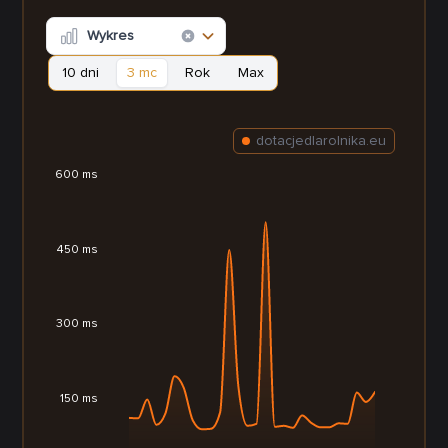
Wykres
10 dni
3 mc
Rok
Max
dotacjedlarolnika.eu
600 ms
450 ms
300 ms
150 ms