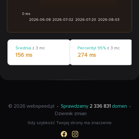
0 ms
2026-06-08
2026-07-02
2026-07-20
2026-08-03
Średnia
z 3 mc
Percentyl 95%
z 3 mc
156 ms
274 ms
© 2026 webspeed.pl
•
Sprawdzamy
2 336 831
domen
•
Dziennik zmian
Gdy szybkość Twojej strony ma znaczenie