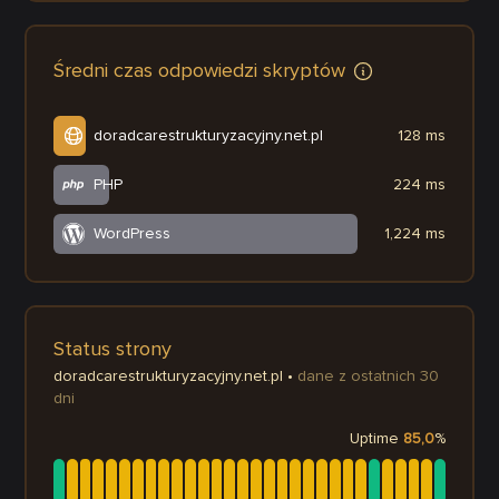
Średni czas odpowiedzi skryptów
doradcarestrukturyzacyjny.net.pl
128 ms
PHP
224 ms
WordPress
1,224 ms
Status strony
doradcarestrukturyzacyjny.net.pl
•
dane z ostatnich 30
dni
Uptime
85,0
%