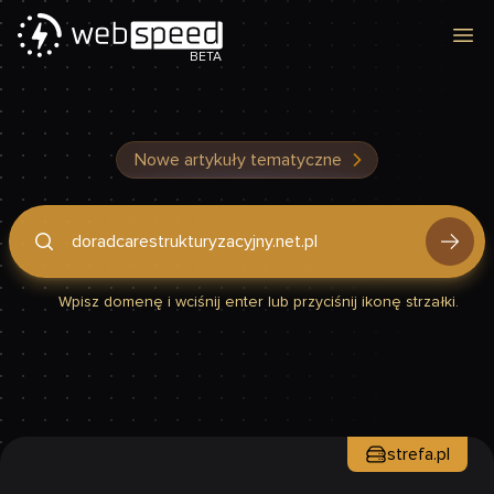
Otw
BETA
Nowe artykuły tematyczne
Podaj domenę, by sprawdzić, czy Twoja strona jest szybka
Wpisz domenę i wciśnij enter lub przyciśnij ikonę strzałki.
strefa.pl