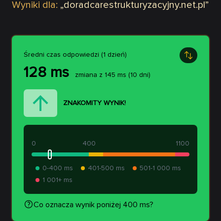
Wyniki dla:
„
doradcarestrukturyzacyjny.net.pl
”
Średni czas odpowiedzi (1 dzień)
128
ms
zmiana z
145
ms
(10 dni)
ZNAKOMITY WYNIK!
0
400
1100
0-400 ms
401-500 ms
501-1 000 ms
1 001+ ms
Co oznacza wynik poniżej 400 ms?