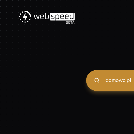
BETA
Podaj domenę, by spraw