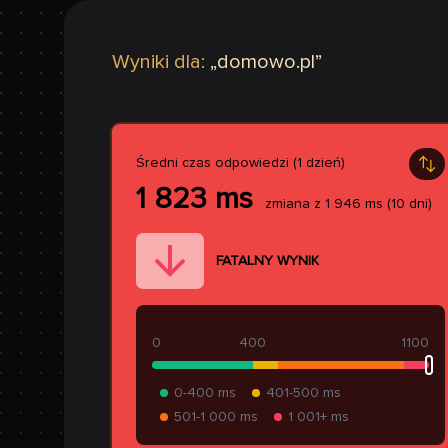
Wyniki dla:
„
domowo.pl
”
Średni czas odpowiedzi (1 dzień)
1 823
ms
zmiana z
1 946
ms
(10 dni)
FATALNY WYNIK
0
400
1100
0-400 ms
401-500 ms
501-1 000 ms
1 001+ ms