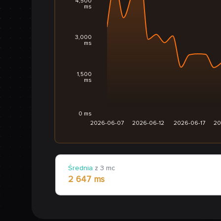
4,500
ms
3,000
ms
1,500
ms
0 ms
2026-06-07
2026-06-12
2026-06-17
20
Średnia
z 3 mc
2 647 ms