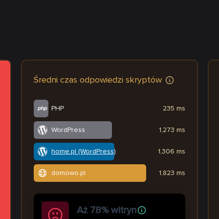
Średni czas odpowiedzi skryptów
PHP
235 ms
WordPress
1,273 ms
home.pl (WordPress)
1,306 ms
domowo.pl
1,823 ms
Aż 78% witryn