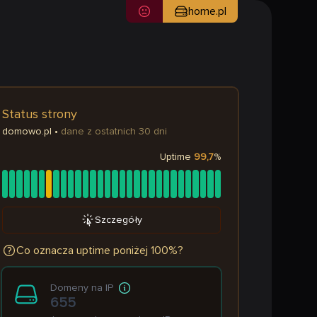
home.pl
Status strony
domowo.pl
•
dane z ostatnich 30 dni
Uptime
99,7
%
Szczegóły
Co oznacza uptime poniżej 100%?
Domeny na IP
655