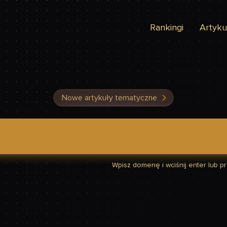
Rankingi
Artyku
Nowe artykuły tematyczne
dzić, czy Twoja strona jest szybka
Wpisz domenę i wciśnij enter lub prz