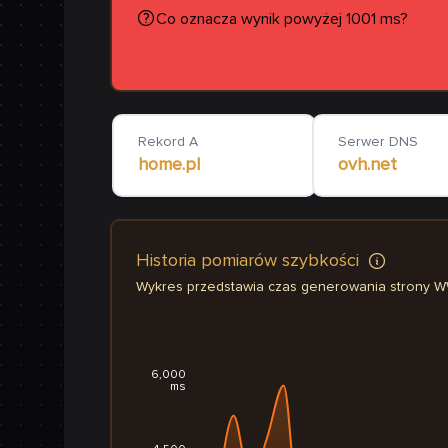
Co oznacza wynik powyżej 1001 ms?
Rekord A
Serwer DNS
home.pl
ovh.net
Historia pomiarów szybkości
Wykres przedstawia czas generowania strony 
6,000
ms