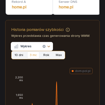
Rekord A
Serwer DNS
home.pl
home.pl
Historia pomiarów szybkości
Wykres przedstawia czas generowania strony WWW.
Wykres
10 dni
3 mc
Rok
Max
dom-pol.pl
2,200
ms
1,650
ms