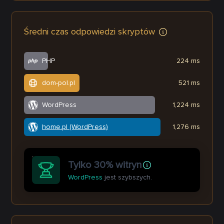
Średni czas odpowiedzi skryptów
PHP
224 ms
dom-pol.pl
521 ms
WordPress
1,224 ms
home.pl (WordPress)
1,276 ms
Tylko 30% witryn
WordPress
jest szybszych.