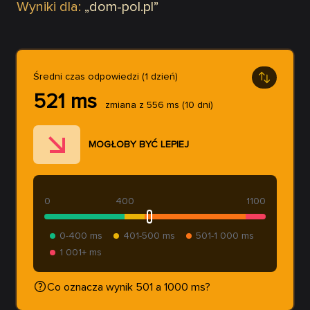
Wyniki dla:
„
dom-pol.pl
”
Średni czas odpowiedzi (1 dzień)
521
ms
zmiana z
556
ms
(10 dni)
MOGŁOBY BYĆ LEPIEJ
0
400
1100
0-400 ms
401-500 ms
501-1 000 ms
1 001+ ms
Co oznacza wynik 501 a 1000 ms?