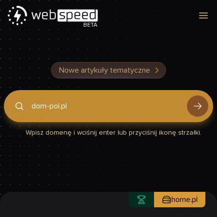
Otw
BETA
Nowe artykuły tematyczne
Podaj domenę, by sprawdzić, czy Twoja strona jest szybka
Wpisz domenę i wciśnij enter lub przyciśnij ikonę strzałki.
home.pl