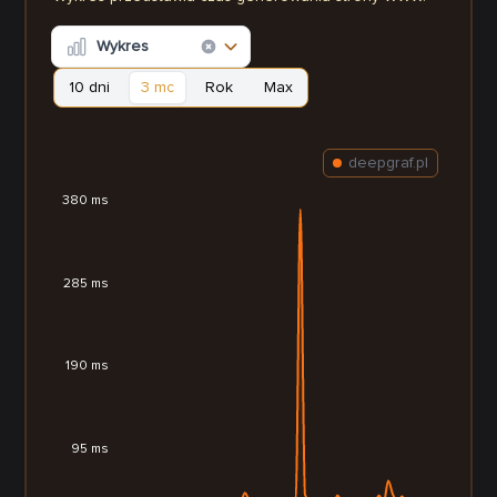
Wykres
10 dni
3 mc
Rok
Max
deepgraf.pl
380 ms
285 ms
190 ms
95 ms