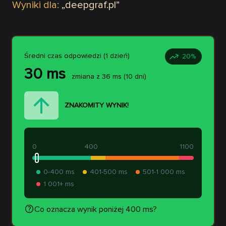
Wyniki dla:
„
deepgraf.pl
”
Średni czas odpowiedzi (1 dzień)
20
%
30
ms
zmiana z
36
ms
(10 dni)
ZNAKOMITY WYNIK!
0
400
1100
0-400 ms
401-500 ms
501-1 000 ms
1 001+ ms
Co oznacza wynik poniżej 400 ms?