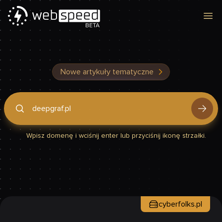
Otw
BETA
Nowe artykuły tematyczne
Podaj domenę, by sprawdzić, czy Twoja strona jest szybka
Wpisz domenę i wciśnij enter lub przyciśnij ikonę strzałki.
cyberfolks.pl