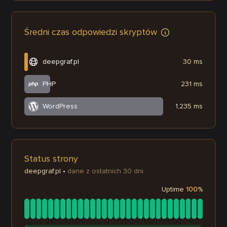
Średni czas odpowiedzi skryptów
deepgraf.pl
30 ms
PHP
231 ms
WordPress
1,235 ms
Status strony
deepgraf.pl
•
dane z ostatnich 30 dni
Uptime
100
%