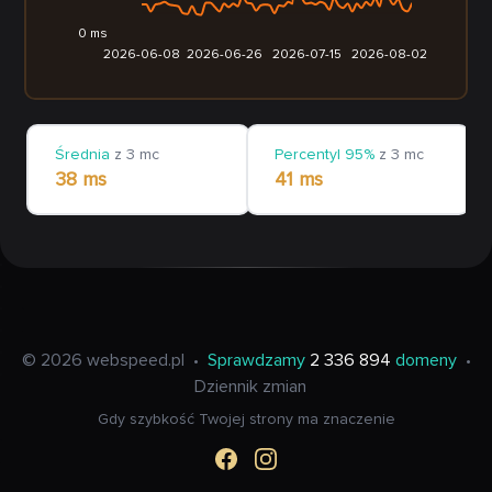
0 ms
2026-06-08
2026-06-26
2026-07-15
2026-08-02
Średnia
z 3 mc
Percentyl 95%
z 3 mc
38 ms
41 ms
© 2026 webspeed.pl
•
Sprawdzamy
2 336 894
domeny
•
Dziennik zmian
Gdy szybkość Twojej strony ma znaczenie