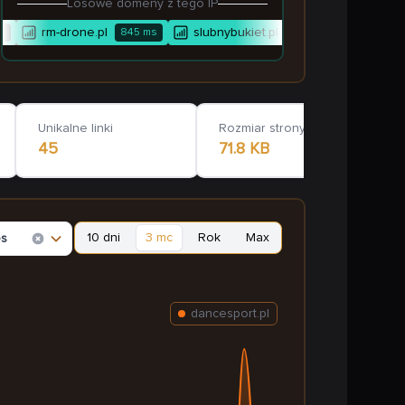
Losowe domeny z tego IP
rm-drone.pl
slubnybukiet.pl
adwokat-noetzel.
845
ms
Unikalne linki
Rozmiar strony głównej
45
71.8 KB
10 dni
3 mc
Rok
Max
es
dancesport.pl