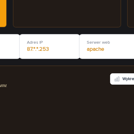
sworen.pl
multiweld.pl
117
ms
1 372
ms
Adres IP
Serwer web
87.*.*.253
apache
Wykr
WWW.