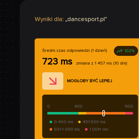
Wyniki dla:
„
dancesport.pl
”
Średni czas odpowiedzi (1 dzień)
102
%
723
ms
zmiana z
1 457
ms
(10 dni)
MOGŁOBY BYĆ LEPIEJ
0
400
1100
0-400 ms
401-500 ms
501-1 000 ms
1 001+ ms