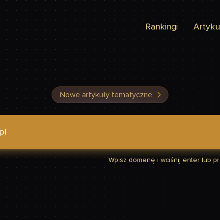
Rankingi
Artyku
Nowe artykuły tematyczne
dzić, czy Twoja strona jest szybka
Wpisz domenę i wciśnij enter lub prz