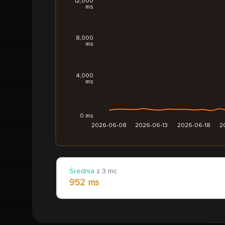
12,000
ms
8,000
ms
4,000
ms
0 ms
2026-06-08
2026-06-13
2026-06-18
2
Średnia
z 3 mc
952 ms