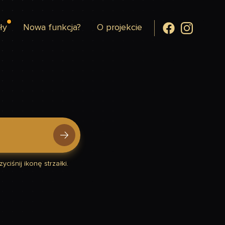
ły
Nowa funkcja?
O projekcie
yciśnij ikonę strzałki.