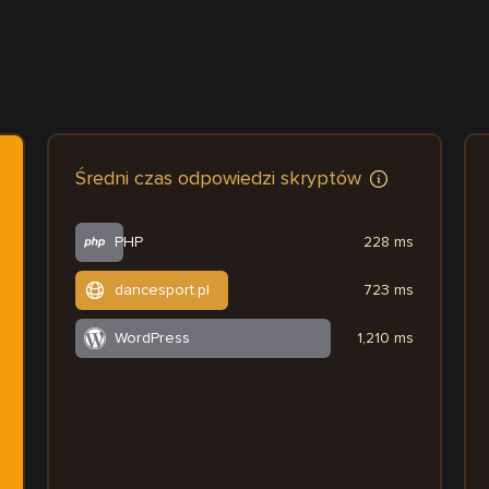
Średni czas odpowiedzi skryptów
PHP
228 ms
dancesport.pl
723 ms
WordPress
1,210 ms