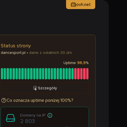
ovh.net
Status strony
dancesport.pl
•
dane z ostatnich 30 dni
Uptime
96,9
%
Szczegóły
Co oznacza uptime poniżej 100%?
Domeny na IP
2 803