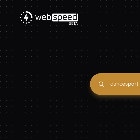
BETA
Podaj domenę, by spraw