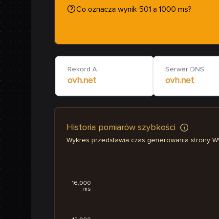
Co oznacza wynik 501 a 1000 ms?
Rekord A
Serwer DNS
ovh.net
ovh.net
Historia pomiarów szybkości
Wykres przedstawia czas generowania strony 
16,000
ms