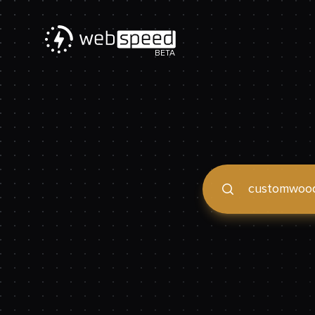
BETA
Podaj domenę, by spraw