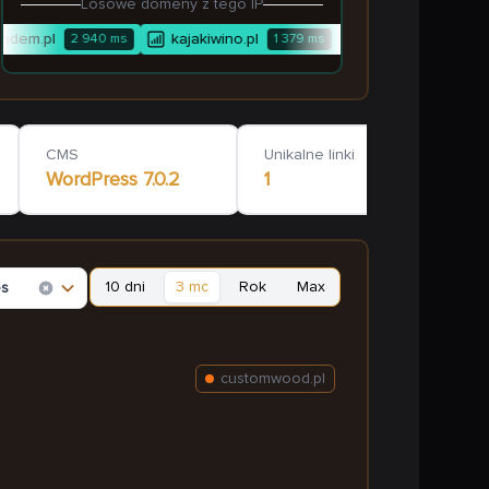
Losowe domeny z tego IP
dem.pl
kajakiwino.pl
pachla.pl
2 940
ms
1 379
ms
1 118
ms
CMS
Unikalne linki
WordPress
7.0.2
1
10 dni
3 mc
Rok
Max
es
customwood.pl