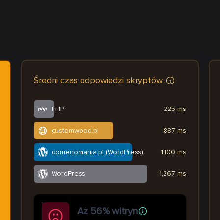
Średni czas odpowiedzi skryptów
PHP
225 ms
customwood.pl
887 ms
domenomania.pl (WordPress)
1,100 ms
WordPress
1,267 ms
Aż 56% witryn