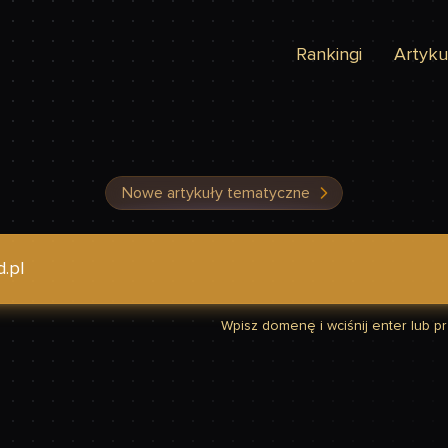
Rankingi
Artyku
Nowe artykuły tematyczne
dzić, czy Twoja strona jest szybka
Wpisz domenę i wciśnij enter lub prz