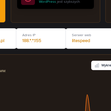
WordPress
jest szybszych.
meblenowywymiar.pl
lemkowskimsla
1 260
ms
Adres IP
Serwer web
pl
188.*.*.155
litespeed
Wykr
WWW.