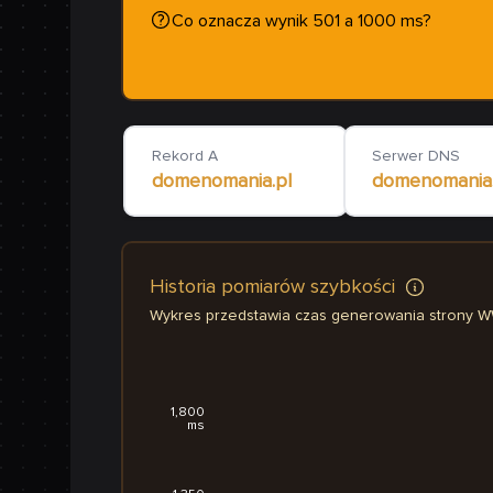
Co oznacza wynik 501 a 1000 ms?
Rekord A
Serwer DNS
domenomania.pl
domenomania.
Historia pomiarów szybkości
Wykres przedstawia czas generowania strony 
1,800
ms