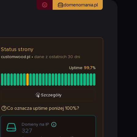
domenomania.pl
Status strony
customwood.pl
•
dane z ostatnich 30 dni
Uptime
99,7
%
Szczegóły
Co oznacza uptime poniżej 100%?
Domeny na IP
327