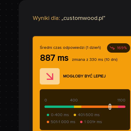
Wyniki dla:
„
customwood.pl
”
Średni czas odpowiedzi (1 dzień)
169
%
887
ms
zmiana z
330
ms
(10 dni)
MOGŁOBY BYĆ LEPIEJ
0
400
1100
0-400 ms
401-500 ms
501-1 000 ms
1 001+ ms